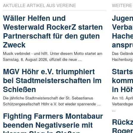
AKTUELLE ARTIKEL AUS VEREINE
WEITERE
Wäller Helfen und
Jugen
Westerwald RockerZ starten
Verb
Partnerschaft für den guten
Hache
Zweck
anspr
Musik verbindet - und hilft. Unter diesem Motto startet am
Das Gelände
Samstag, 8. August 2026, offiziell die neue ...
Hachenburg 
MGV Höhr e.V. triumphiert
Start
bei Stadtmeisterschaften im
komm
Schießen
in Hö
Die jährliche Stadtmeisterschaft der St. Sebastianus
Am 10. Apri
Schützengesellschaft Höhr e.V. bot wieder spannende ...
Verbandsgem
...
Fighting Farmers Montabaur
Rückz
beenden Negativserie mit
Roger