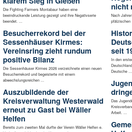
klarem Sieg in Gießen
nicht
Die Fighting Farmers Montabaur haben eine
beeindruckende Leistung gezeigt und ihre Negativserie
Nach Jahren
beendet. ...
pfälzischen
Besucherrekord bei der
Histo
Sessenhäuser Kirmes:
Deuts
Vereinsring zieht rundum
seit 
positive Bilanz
In den erst
Deutschland
Die Sessenhäuser Kirmes 2026 verzeichnete einen neuen
Deutsche ..
Besucherrekord und begeisterte mit einem
abwechslungsreichen ...
Jugen
Auszubildende der
dringe
Kreisverwaltung Westerwald
Das Jugendr
Kreisverban
erneut zu Gast bei Wäller
Arbeit. ...
Helfen
Gemei
Bereits zum zweiten Mal durfte der Verein Wäller Helfen e.