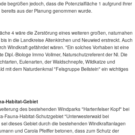
e begrüßen jedoch, dass die Potenzialfläche 1 aufgrund ihrer
e bereits aus der Planung genommen wurde.
fläche 4 wäre die Zerstörung eines weiteren großen, naturnahen
bis in die Landkreise Altenkirchen und Neuwied erstreckt. Auch
durch Windkraft gefährdet wären. "Ein solches Vorhaben ist eine
te Dipl.-Biologe Immo Vollmer, Naturschutzreferent der NI. Die
chtarten, Eulenarten, der Waldschnepfe, Wildkatze und
d mit dem Naturdenkmal "Felsgruppe Beilstein" ein wichtiges
na-Habitat-Gebiet
Erweiterung des bestehenden Windparks "Hartenfelser Kopf" bei
ra-Fauna-Habitat-Schutzgebiet "Unterwesterwald bei
sei dieses Gebiet durch die bestehenden Windkraftanlagen
eumann und Carola Pfeiffer betonen, dass zum Schutz der