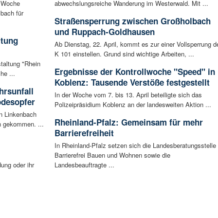
n Woche
abwechslungsreiche Wanderung im Westerwald. Mit ...
bach für
Straßensperrung zwischen Großholbach
und Ruppach-Goldhausen
ltung
Ab Dienstag, 22. April, kommt es zur einer Vollsperrung d
K 101 einstellen. Grund sind wichtige Arbeiten, ...
staltung "Rhein
Ergebnisse der Kontrollwoche "Speed" in
he ...
Koblenz: Tausende Verstöße festgestellt
rsunfall
In der Woche vom 7. bis 13. April beteiligte sich das
odesopfer
Polizeipräsidium Koblenz an der landesweiten Aktion ...
en Linkenbach
Rheinland-Pfalz: Gemeinsam für mehr
n gekommen. ...
Barrierefreiheit
In Rheinland-Pfalz setzen sich die Landesberatungsstelle
Barrierefrei Bauen und Wohnen sowie die
ung oder ihr
Landesbeauftragte ...