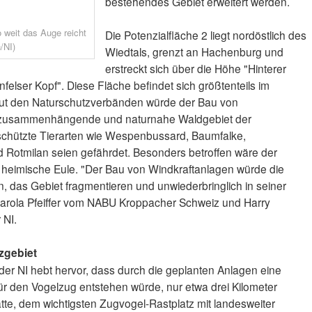
bestehendes Gebiet erweitert werden.
 weit das Auge reicht
Die Potenzialfläche 2 liegt nordöstlich des
/NI)
Wiedtals, grenzt an Hachenburg und
erstreckt sich über die Höhe "Hinterer
elser Kopf". Diese Fläche befindet sich größtenteils im
aut den Naturschutzverbänden würde der Bau von
e zusammenhängende und naturnahe Waldgebiet der
chützte Tierarten wie Wespenbussard, Baumfalke,
 Rotmilan seien gefährdet. Besonders betroffen wäre der
te heimische Eule. "Der Bau von Windkraftanlagen würde die
 das Gebiet fragmentieren und unwiederbringlich in seiner
 Carola Pfeiffer vom NABU Kroppacher Schweiz und Harry
 NI.
zgebiet
er NI hebt hervor, dass durch die geplanten Anlagen eine
für den Vogelzug entstehen würde, nur etwa drei Kilometer
tte, dem wichtigsten Zugvogel-Rastplatz mit landesweiter