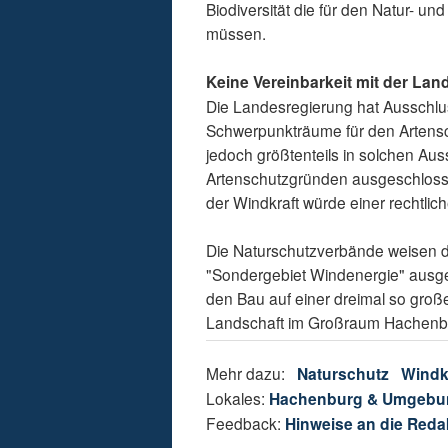
Biodiversität die für den Natur- 
müssen.
Keine Vereinbarkeit mit der La
Die Landesregierung hat Ausschlus
Schwerpunkträume für den Artensc
jedoch größtenteils in solchen Au
Artenschutzgründen ausgeschlosse
der Windkraft würde einer rechtli
Die Naturschutzverbände weisen da
"Sondergebiet Windenergie" ausge
den Bau auf einer dreimal so gro
Landschaft im Großraum Hachenbur
Mehr dazu:
Naturschutz
Windk
Lokales:
Hachenburg & Umgebu
Feedback:
Hinweise an die Reda