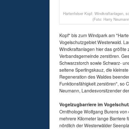
Hartenfelser Kopf: Windkraftanlagen, so
(Foto: Harry Neumann
Kopf" bis zum Windpark am "Hartenf
Vogelschutzgebiet Westerwald. L
Windkraftanlagen hier das größt
Verbandsgemeinde zerstören. Ges
Schwarzstorch sowie Schwarz- und
seltene Sperlingskauz, die kleins
Regeneration des Waldes beenden,
Funktionsfähigkeit zerstören", so
Neumann, Landesvorsitzender der
Vogelzugbarriere im Vogelschut
Ornithologe Wolfgang Burens von d
mehrere Kilometer lange Barriere 
nördlich der Westerwälder Seenpla