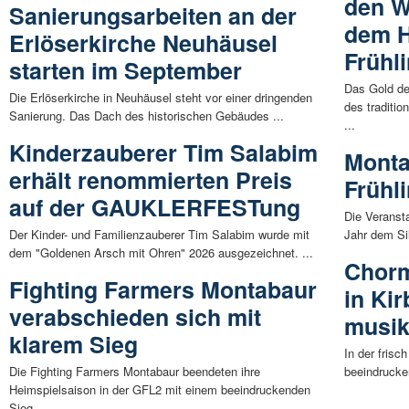
den W
Sanierungsarbeiten an der
dem 
Erlöserkirche Neuhäusel
Frühl
starten im September
Das Gold de
Die Erlöserkirche in Neuhäusel steht vor einer dringenden
des traditi
Sanierung. Das Dach des historischen Gebäudes ...
...
Kinderzauberer Tim Salabim
Monta
erhält renommierten Preis
Frühl
auf der GAUKLERFESTung
Die Veranst
Der Kinder- und Familienzauberer Tim Salabim wurde mit
Jahr dem Sil
dem "Goldenen Arsch mit Ohren" 2026 ausgezeichnet. ...
Chorm
Fighting Farmers Montabaur
in Ki
verabschieden sich mit
musik
klarem Sieg
In der frisc
Die Fighting Farmers Montabaur beendeten ihre
beeindrucken
Heimspielsaison in der GFL2 mit einem beeindruckenden
Sieg. ...