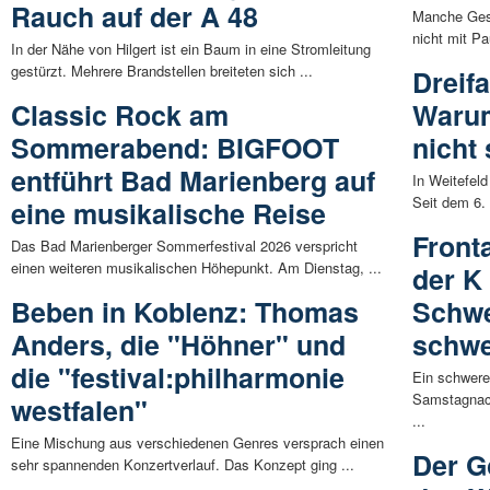
Rauch auf der A 48
Manche Gesc
nicht mit P
In der Nähe von Hilgert ist ein Baum in eine Stromleitung
gestürzt. Mehrere Brandstellen breiteten sich ...
Dreif
Classic Rock am
Warum
Sommerabend: BIGFOOT
nicht 
entführt Bad Marienberg auf
In Weitefeld
Seit dem 6. 
eine musikalische Reise
Front
Das Bad Marienberger Sommerfestival 2026 verspricht
einen weiteren musikalischen Höhepunkt. Am Dienstag, ...
der K 
Beben in Koblenz: Thomas
Schwe
Anders, die "Höhner" und
schwe
die "festival:philharmonie
Ein schwere
Samstagnach
westfalen"
...
Eine Mischung aus verschiedenen Genres versprach einen
Der G
sehr spannenden Konzertverlauf. Das Konzept ging ...