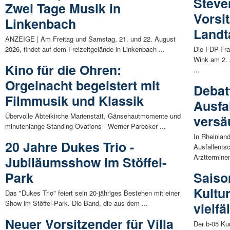
Steve
Zwei Tage Musik in
Vorsi
Linkenbach
Landt
ANZEIGE | Am Freitag und Samstag, 21. und 22. August
2026, findet auf dem Freizeitgelände in Linkenbach ...
Die FDP-Fra
Wink am 2. 
Kino für die Ohren:
...
Orgelnacht begeistert mit
Debat
Filmmusik und Klassik
Ausfa
Übervolle Abteikirche Marienstatt, Gänsehautmomente und
versä
minutenlange Standing Ovations - Werner Parecker ...
In Rheinlan
20 Jahre Dukes Trio -
Ausfallents
Arztterminen
Jubiläumsshow im Stöffel-
Park
Saiso
Kultur
Das "Dukes Trio" feiert sein 20-jähriges Bestehen mit einer
Show im Stöffel-Park. Die Band, die aus dem ...
vielf
Neuer Vorsitzender für Villa
Der b-05 Kun