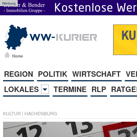
Werbung
Home
REGION
POLITIK
WIRTSCHAFT
VE
LOKALES
TERMINE
RLP
RATGE
KULTUR
|
HACHENBURG