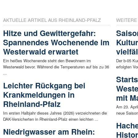
AKTUELLE ARTIKEL AUS RHEINLAND-PFALZ
WEITERE
Hitze und Gewittergefahr:
Saiso
Spannendes Wochenende im
Kultur
Westerwald erwartet
vielf
Ein heißes Wochenende steht den Bewohnern im
Der b-05 Kun
Westerwald bevor. Während die Temperaturen auf bis zu 36
erfolgten V
...
Starts
Leichter Rückgang bei
Weste
Krankmeldungen in
mit M
Rheinland-Pfalz
Am 23. Apri
Im ersten Halbjahr dieses Jahres (2026) verzeichneten die
neue Saison 
DAK-Versicherten in Rheinland-Pfalz einen leichten ...
Hache
Niedrigwasser am Rhein:
Histo