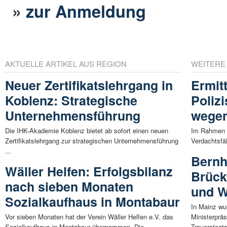
»
zur Anmeldung
AKTUELLE ARTIKEL AUS REGION
WEITERE
Neuer Zertifikatslehrgang in
Ermit
Koblenz: Strategische
Polizi
Unternehmensführung
wegen
Die IHK-Akademie Koblenz bietet ab sofort einen neuen
Im Rahmen 
Zertifikatslehrgang zur strategischen Unternehmensführung
Verdachtsfäl
...
Bernh
Wäller Helfen: Erfolgsbilanz
Brück
nach sieben Monaten
und W
Sozialkaufhaus in Montabaur
In Mainz wu
Vor sieben Monaten hat der Verein Wäller Helfen e.V. das
Ministerprä
Sozialkaufhaus in Montabaur übernommen. Die ...
Trauerstaats