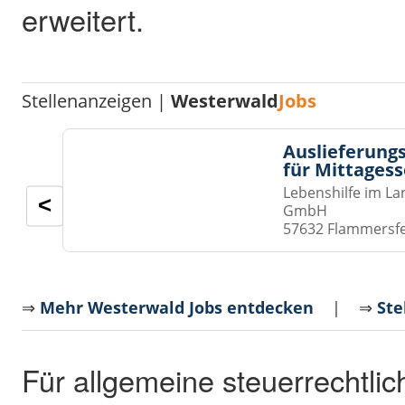
erweitert.
Stellenanzeigen |
Westerwald
Jobs
Auslieferungs
für Mittages
Lebenshilfe im La
<
GmbH
57632 Flammersf
⇒
Mehr Westerwald Jobs entdecken
| ⇒
Ste
Für allgemeine steuerrechtlic