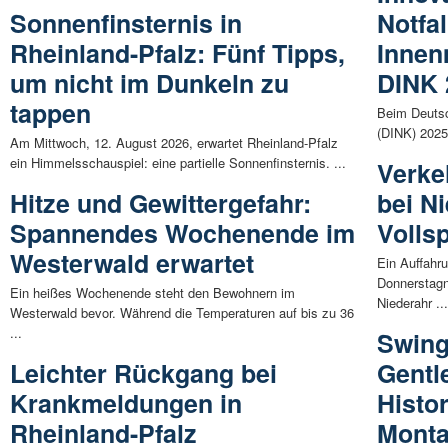
Sonnenfinsternis in
Notfa
Rheinland-Pfalz: Fünf Tipps,
Innen
um nicht im Dunkeln zu
DINK 
tappen
Beim Deutsc
(DINK) 2025
Am Mittwoch, 12. August 2026, erwartet Rheinland-Pfalz
ein Himmelsschauspiel: eine partielle Sonnenfinsternis. ...
Verke
Hitze und Gewittergefahr:
bei Ni
Spannendes Wochenende im
Volls
Westerwald erwartet
Ein Auffahru
Donnerstagn
Ein heißes Wochenende steht den Bewohnern im
Niederahr ..
Westerwald bevor. Während die Temperaturen auf bis zu 36
...
Swing
Leichter Rückgang bei
Gentl
Krankmeldungen in
Histo
Rheinland-Pfalz
Mont