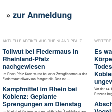
»
zur Anmeldung
AKTUELLE ARTIKEL AUS RHEINLAND-PFALZ
WEITERE
Tollwut bei Fledermaus in
Es wa
Rheinland-Pfalz
Körpe
nachgewiesen
Todes
Koble
Im Rhein-Pfalz-Kreis wurde bei einer Zwergfledermaus das
Fledermaustollwutvirus festgestellt. Dies ist ...
ungew
Kampfmittel im Rhein bei
Vor der 14.
Prozess beg
Koblenz: Geplante
Sprengungen am Dienstag
Absch
Vogel
Im Rhein bei Koblenz wurden gefährliche Überbleibsel aus