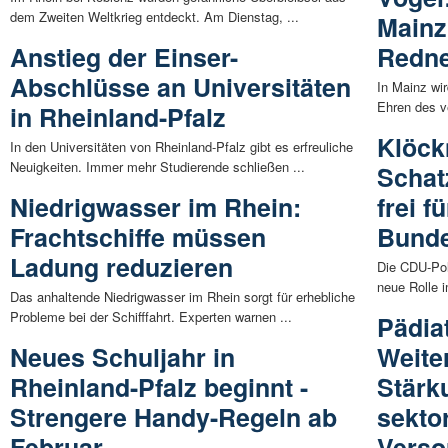
dem Zweiten Weltkrieg entdeckt. Am Dienstag, ...
Mainz
Anstieg der Einser-
Redn
Abschlüsse an Universitäten
In Mainz wi
Ehren des ve
in Rheinland-Pfalz
Klöck
In den Universitäten von Rheinland-Pfalz gibt es erfreuliche
Neuigkeiten. Immer mehr Studierende schließen ...
Schat
Niedrigwasser im Rhein:
frei fü
Frachtschiffe müssen
Bunde
Ladung reduzieren
Die CDU-Poli
neue Rolle i
Das anhaltende Niedrigwasser im Rhein sorgt für erhebliche
Probleme bei der Schifffahrt. Experten warnen ...
Pädia
Neues Schuljahr in
Weite
Rheinland-Pfalz beginnt -
Stärk
Strengere Handy-Regeln ab
sekto
Februar
Verso