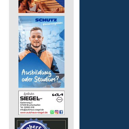
Pädagogische Fachkraft
für die Wohnstätte
Lebenshilfe im Landkreis Altenk
GmbH
57632 Flammersfeld