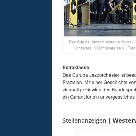
Das Curuba Jazzorchester wird das Hi
Konzertes in Montabaur sein. (Foto:
Extraklasse
Das Curuba Jazzorchester ist bes
Präzision. Mit einer Geschichte v
viermalige Gewinn des Bundesprei
ein Garant für ein unvergessliches
Stellenanzeigen |
Wester