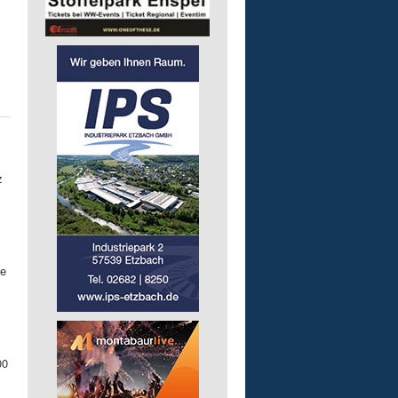
z
ke
00