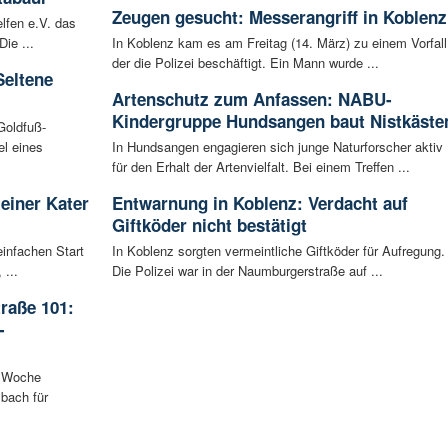
Zeugen gesucht: Messerangriff in Koblenz
lfen e.V. das
ie ...
In Koblenz kam es am Freitag (14. März) zu einem Vorfall
der die Polizei beschäftigt. Ein Mann wurde ...
Seltene
Artenschutz zum Anfassen: NABU-
Kindergruppe Hundsangen baut Nistkäste
Goldfuß-
l eines
In Hundsangen engagieren sich junge Naturforscher aktiv
für den Erhalt der Artenvielfalt. Bei einem Treffen ...
leiner Kater
Entwarnung in Koblenz: Verdacht auf
Giftköder nicht bestätigt
infachen Start
In Koblenz sorgten vermeintliche Giftköder für Aufregung.
 ...
Die Polizei war in der Naumburgerstraße auf ...
raße 101:
-
n Woche
bach für