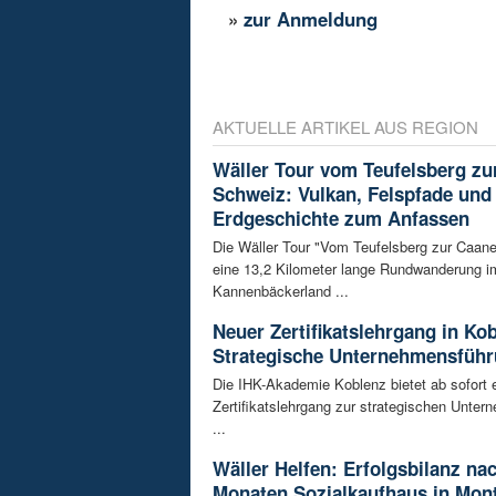
»
zur Anmeldung
AKTUELLE ARTIKEL AUS REGION
Wäller Tour vom Teufelsberg zu
Schweiz: Vulkan, Felspfade und
Erdgeschichte zum Anfassen
Die Wäller Tour "Vom Teufelsberg zur Caane
eine 13,2 Kilometer lange Rundwanderung i
Kannenbäckerland ...
Neuer Zertifikatslehrgang in Ko
Strategische Unternehmensfüh
Die IHK-Akademie Koblenz bietet ab sofort 
Zertifikatslehrgang zur strategischen Unte
...
Wäller Helfen: Erfolgsbilanz na
Monaten Sozialkaufhaus in Mon