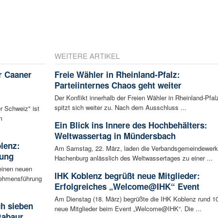
WEITERE ARTIKEL
r Caaner
Freie Wähler in Rheinland-Pfalz:
Parteiinternes Chaos geht weiter
Der Konflikt innerhalb der Freien Wähler in Rheinland-Pfal
spitzt sich weiter zu. Nach dem Ausschluss ...
r Schweiz" ist
m
Ein Blick ins Innere des Hochbehälters:
Weltwassertag in Mündersbach
blenz:
Am Samstag, 22. März, laden die Verbandsgemeindewer
rung
Hachenburg anlässlich des Weltwassertages zu einer ...
einen neuen
IHK Koblenz begrüßt neue Mitglieder:
rnehmensführung
Erfolgreiches „Welcome@IHK“ Event
Am Dienstag (18. März) begrüßte die IHK Koblenz rund 1
ch sieben
neue Mitglieder beim Event „Welcome@IHK“. Die ...
tabaur