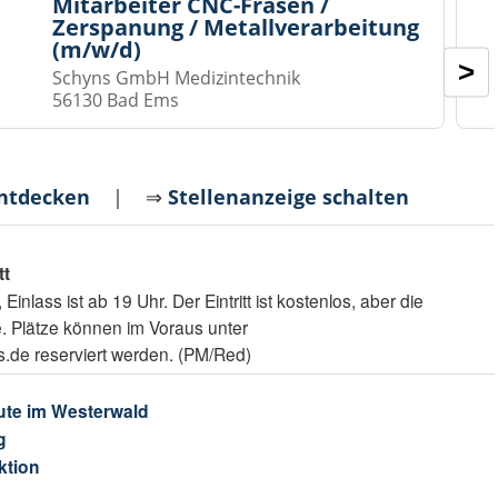
Mitarbeiter CNC-Fräsen /
Zerspanung / Metallverarbeitung
(m/w/d)
>
Schyns GmbH Medizintechnik
56130 Bad Ems
entdecken
| ⇒
Stellenanzeige schalten
tt
nlass ist ab 19 Uhr. Der Eintritt ist kostenlos, aber die
e. Plätze können im Voraus unter
.de reserviert werden. (PM/Red)
ute im Westerwald
g
ktion