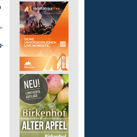
n
um
g-