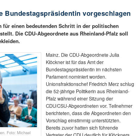
ue Bundestagspräsidentin vorgeschlagen
 für einen bedeutenden Schritt in der politischen
estellt. Die CDU-Abgeordnete aus Rheinland-Pfalz soll
kleiden.
Mainz. Die CDU-Abgeordnete Julia
Klöckner ist für das Amt der
Bundestagspräsidentin im nächsten
Parlament nominiert worden.
Unionsfraktionschef Friedrich Merz schlug
die 52-jährige Politikerin aus Rheinland-
Pfalz während einer Sitzung der
CDU/CSU-Abgeordneten vor. Teilnehmer
berichteten, dass die Abgeordneten den
Vorschlag einstimmig unterstützten.
Bereits zuvor hatten sich führende
en. Foto: Michael
Vertreter der CDU deutlich für Klöckners