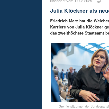
Nachricht vom 17.03.2025
Julia Klöckner als ne
Friedrich Merz hat die Weichen
Karriere von Julia Klöckner g
das zweithöchste Staatsamt be
Gremiensitzungen der Bundespartei