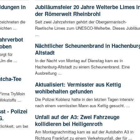
ldungen in
Jubiläumsfeier 20 Jahre Welterbe Limes i
der Römerwelt Rheinbrohl
zeichneten die
Seit zwei Jahrzehnten gehört der Obergermanisch-
ichten ...
Raetische Limes zum UNESCO-Welterbe. Dieses Jubilä
...
ahrverbot
Nächtlicher Scheunenbrand in Hachenbur
hoben
Altstadt
rgt für
Um die ...
In der Nacht von Montag auf Dienstag kam es in
Hachenburg-Altstadt zu einem Scheunenbrand. Eine
Ausbreitung ...
atcha-Tee
Aktualisiert: Vermisster aus Kettig
wohlbehalten gefunden
 Firma TryMoin
Die Polizei Koblenz hatte in den letzten Tagen intensiv
kstoffs ...
nach einem vermissten Mann aus Kettig gesucht. ...
t - Polizei
Unfall auf der A3: Zwei Fahrzeuge
G.
kollidieren bei Heiligenroth
lichkeit, um bei
Am Montagnachmittag kam es auf der Autobahn A3 in
Richtung Frankfurt zu einem Verkehrsunfall, der für ...