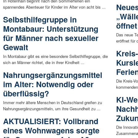
In Rotenhain beginnt nach den Sommerferien ein
Neues
spannendes Abenteuer für Kinder im Alter von acht bis ...
„Wäll
Selbsthilfegruppe in
öffne
Montabaur: Unterstützung
Das neue Te
für Männer nach sexueller
eröffnet für 
Gewalt
Kreis
In Montabaur gibt es eine besondere Selbsthilfegruppe, die
Kursl
sich an Männer richtet, die in ihrer Kindheit ...
Ferie
Nahrungsergänzungsmittel
Die Kreis-V
im Alter: Notwendig oder
kommenden F
überflüssig?
KI-We
Immer mehr ältere Menschen in Deutschland greifen zu
Nachha
Nahrungsergänzungsmitteln, um ihre Gesundheit zu ...
Zukun
AKTUALISIERT: Vollbrand
Die Innovati
eines Wohnwagens sorgte
Zusammenarb