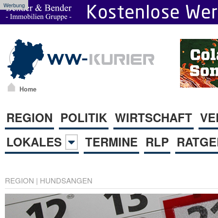
Werbung
Home
REGION
POLITIK
WIRTSCHAFT
VE
LOKALES
TERMINE
RLP
RATGE
REGION
|
HUNDSANGEN