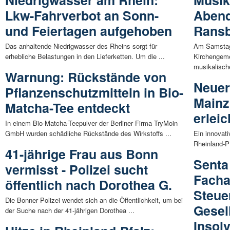
Niedrigwasser am Rhein:
Musik
Lkw-Fahrverbot an Sonn-
Abend
und Feiertagen aufgehoben
Rans
Das anhaltende Niedrigwasser des Rheins sorgt für
Am Samstag,
erhebliche Belastungen in den Lieferketten. Um die ...
Kirchengem
musikalische
Warnung: Rückstände von
Neuer
Pflanzenschutzmitteln in Bio-
Mainz
Matcha-Tee entdeckt
erleic
In einem Bio-Matcha-Teepulver der Berliner Firma TryMoin
GmbH wurden schädliche Rückstände des Wirkstoffs ...
Ein innovat
Rheinland-Pf
41-jährige Frau aus Bonn
Senta
vermisst - Polizei sucht
Facha
öffentlich nach Dorothea G.
Steue
Die Bonner Polizei wendet sich an die Öffentlichkeit, um bei
Gesel
der Suche nach der 41-jährigen Dorothea ...
Insol