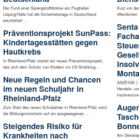
Der Fund einer Sprengstoffdrohne am Flughafen
Kurz vor der
Leipzig/Halle hat die Sicherheitslage in Deutschland
öffentlichen
erschüttert. ...
Senta
Präventionsprojekt SunPass:
Facha
Kindertagesstätten gegen
Steue
Hautkrebs
Gesel
In Rheinland-Pfalz startet ein neues Präventionsprojekt,
Insol
das sich dem Schutz von Kindern vor UV-Strahlung ...
Mont
Neue Regeln und Chancen
ANZEIGE | S
im neuen Schuljahr in
Handels- un
Insolvenzver
Rheinland-Pfalz
Augen
Zum Start des neuen Schuljahres in Rheinland-Pfalz setzt
die Bildungsministerin auf ein ausgewogenes ...
Tasch
Steigendes Risiko für
Bonne
Krankheiten nach
Am Dienstag