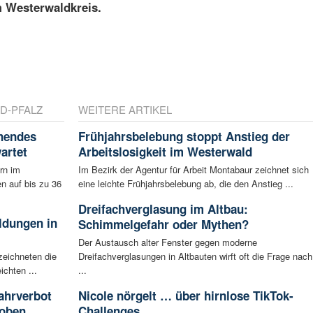
m Westerwaldkreis.
D-PFALZ
WEITERE ARTIKEL
nnendes
Frühjahrsbelebung stoppt Anstieg der
artet
Arbeitslosigkeit im Westerwald
rn im
Im Bezirk der Agentur für Arbeit Montabaur zeichnet sich
n auf bis zu 36
eine leichte Frühjahrsbelebung ab, die den Anstieg ...
Dreifachverglasung im Altbau:
ldungen in
Schimmelgefahr oder Mythen?
Der Austausch alter Fenster gegen moderne
zeichneten die
Dreifachverglasungen in Altbauten wirft oft die Frage nach
ichten ...
...
ahrverbot
Nicole nörgelt … über hirnlose TikTok-
hoben
Challenges