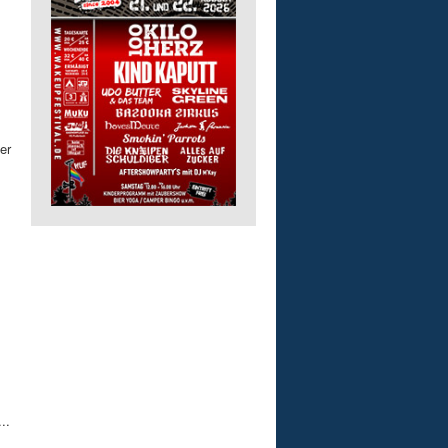
er
m
..