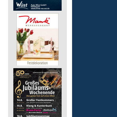
Auslieferungsfahrer/-in
für Mittagessen
Lebenshilfe im Landkreis Altenk