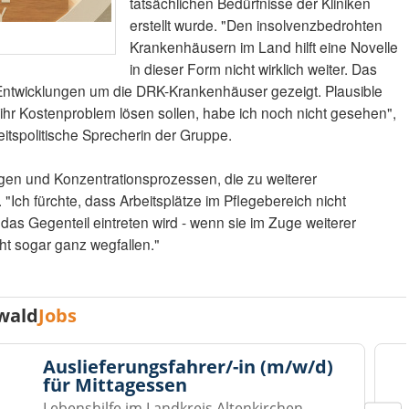
tatsächlichen Bedürfnisse der Kliniken
erstellt wurde. "Den insolvenzbedrohten
Krankenhäusern im Land hilft eine Novelle
in dieser Form nicht wirklich weiter. Das
Entwicklungen um die DRK-Krankenhäuser gezeigt. Plausible
ihr Kostenproblem lösen sollen, habe ich noch nicht gesehen",
eitspolitische Sprecherin der Gruppe.
gen und Konzentrationsprozessen, die zu weiterer
"Ich fürchte, dass Arbeitsplätze im Pflegebereich nicht
das Gegenteil eintreten wird - wenn sie im Zuge weiterer
t sogar ganz wegfallen."
wald
Jobs
Auslieferungsfahrer/-in (m/w/d)
für Mittagessen
Lebenshilfe im Landkreis Altenkirchen