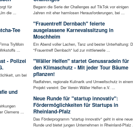
rgt für
Begann die Serie der Challenges auf TikTok vor einigen
Um die ...
Jahren mit eher harmlosen Herausforderungen, bei ...
"Frauentreff Dernbach" feierte
atcha-Tee
ausgelassene Karnevalssitzung in
Moschheim
 Firma TryMoin
Ein Abend voller Lachen, Tanz und bester Unterhaltung: D
kstoffs ...
"Frauentreff Dernbach" lud zur mittlerweile ...
t - Polizei
"Wäller Helfen" startet Genussradeln für
G.
den Klimaschutz - Mit jeder Tour Bäume
pflanzen!
lichkeit, um bei
Radfahren, regionale Kulinarik und Umweltschutz in eine
Projekt vereint: Der Verein Wäller Helfen e.V. ...
afie und
Neue Runde für "startup innovativ":
Fördermöglichkeiten für Startups in
wirkungen
Rheinland-Pfalz
er Clemens ...
Das Förderprogramm "startup innovativ" geht in eine neue
Runde und bietet jungen Unternehmen in Rheinland-Pfalz .