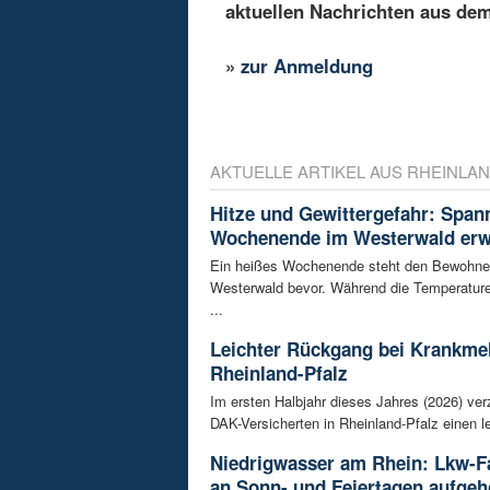
aktuellen Nachrichten aus de
»
zur Anmeldung
AKTUELLE ARTIKEL AUS RHEINLAN
Hitze und Gewittergefahr: Spa
Wochenende im Westerwald erw
Ein heißes Wochenende steht den Bewohne
Westerwald bevor. Während die Temperature
...
Leichter Rückgang bei Krankme
Rheinland-Pfalz
Im ersten Halbjahr dieses Jahres (2026) ver
DAK-Versicherten in Rheinland-Pfalz einen le
Niedrigwasser am Rhein: Lkw-F
an Sonn- und Feiertagen aufge