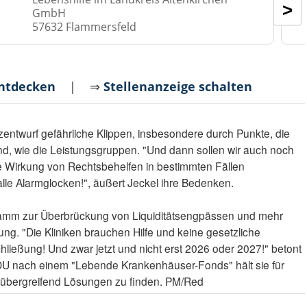
>
GmbH
57632 Flammersfeld
entdecken
| ⇒
Stellenanzeige schalten
entwurf gefährliche Klippen, insbesondere durch Punkte, die
ind, wie die Leistungsgruppen. "Und dann sollen wir auch noch
e Wirkung von Rechtsbehelfen in bestimmten Fällen
alle Alarmglocken!", äußert Jeckel ihre Bedenken.
gramm zur Überbrückung von Liquiditätsengpässen und mehr
nung. "Die Kliniken brauchen Hilfe und keine gesetzliche
ießung! Und zwar jetzt und nicht erst 2026 oder 2027!" betont
DU nach einem "Lebende Krankenhäuser-Fonds" hält sie für
teiübergreifend Lösungen zu finden. PM/Red