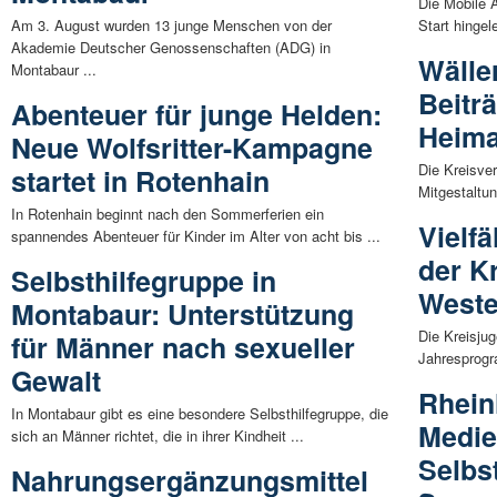
Die Mobile A
Am 3. August wurden 13 junge Menschen von der
Start hingel
Akademie Deutscher Genossenschaften (ADG) in
Wälle
Montabaur ...
Beitr
Abenteuer für junge Helden:
Heima
Neue Wolfsritter-Kampagne
Die Kreisve
startet in Rotenhain
Mitgestaltu
In Rotenhain beginnt nach den Sommerferien ein
Vielf
spannendes Abenteuer für Kinder im Alter von acht bis ...
der K
Selbsthilfegruppe in
Weste
Montabaur: Unterstützung
Die Kreisju
für Männer nach sexueller
Jahresprogr
Gewalt
Rhein
In Montabaur gibt es eine besondere Selbsthilfegruppe, die
Medie
sich an Männer richtet, die in ihrer Kindheit ...
Selbs
Nahrungsergänzungsmittel