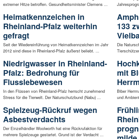
extremer Hitze betroffen. Gesundheitsminister Clemens ...
Jahresprogr
Heimatkennzeichen in
Amphi
Rheinland-Pfalz weiterhin
133 z
gefragt
Vielb
Seit der Wiedereinführung von Heimatkennzeichen im Jahr
Die Natursch
2012 sind diese in Rheinland-Pfalz äußerst beliebt. ...
Tierschützer
Niedrigwasser in Rheinland-
Hochk
Pfalz: Bedrohung für
mit B
Flusslebewesen
Herrm
In den Flüssen von Rheinland-Pfalz herrscht zunehmend
Biber Herrm
Stress für die Tierwelt. Der Naturschutzbund (Nabu) ...
und Ambient
Spielzeug-Rückruf wegen
Frühl
Asbestverdachts
Rhein
progn
Der Einzelhändler Woolworth hat eine Rückrufaktion für
mehrere Spielzeuge gestartet. Grund ist der Verdacht ...
milde