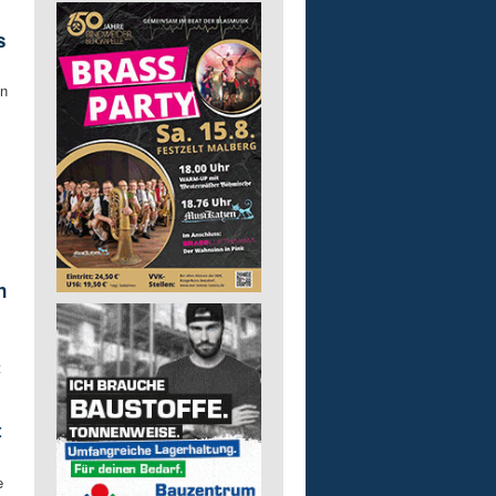
s
gn
n
t
t
e