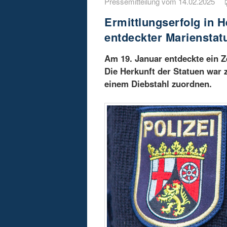
Pressemitteilung vom 14.02.2025
Ermittlungserfolg in H
entdeckter Marienstat
Am 19. Januar entdeckte ein Z
Die Herkunft der Statuen war 
einem Diebstahl zuordnen.