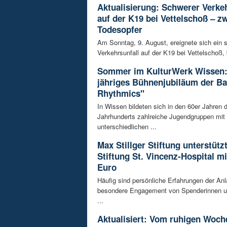
Aktualisierung: Schwerer Verkeh
auf der K19 bei Vettelschoß – z
Todesopfer
Am Sonntag, 9. August, ereignete sich ein 
Verkehrsunfall auf der K19 bei Vettelschoß, 
Sommer im KulturWerk Wissen:
jähriges Bühnenjubiläum der B
Rhythmics"
In Wissen bildeten sich in den 60er Jahren d
Jahrhunderts zahlreiche Jugendgruppen mit
unterschiedlichen ...
Max Stillger Stiftung unterstützt
Stiftung St. Vincenz-Hospital mi
Euro
Häufig sind persönliche Erfahrungen der Anl
besondere Engagement von Spenderinnen u
...
Aktualisiert: Vom ruhigen Woch