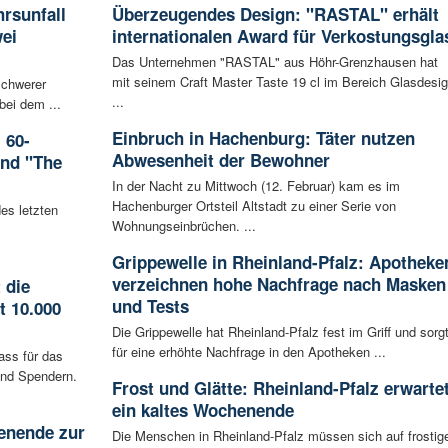
rsunfall
Überzeugendes Design: "RASTAL" erhält
wei
internationalen Award für Verkostungsgla
Das Unternehmen "RASTAL" aus Höhr-Grenzhausen hat
mit seinem Craft Master Taste 19 cl im Bereich Glasdesi
schwerer
...
bei dem ...
Einbruch in Hachenburg: Täter nutzen
 60-
Abwesenheit der Bewohner
and "The
In der Nacht zu Mittwoch (12. Februar) kam es im
Hachenburger Ortsteil Altstadt zu einer Serie von
es letzten
Wohnungseinbrüchen. ...
Grippewelle in Rheinland-Pfalz: Apotheke
verzeichnen hohe Nachfrage nach Masken
 die
und Tests
t 10.000
Die Grippewelle hat Rheinland-Pfalz fest im Griff und sorg
für eine erhöhte Nachfrage in den Apotheken ...
ass für das
nd Spendern.
Frost und Glätte: Rheinland-Pfalz erwarte
ein kaltes Wochenende
enende zur
Die Menschen in Rheinland-Pfalz müssen sich auf frostig