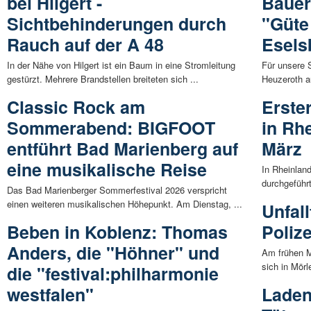
bei Hilgert -
Bauer
Sichtbehinderungen durch
"Güte
Rauch auf der A 48
Esels
In der Nähe von Hilgert ist ein Baum in eine Stromleitung
Für unsere S
gestürzt. Mehrere Brandstellen breiteten sich ...
Heuzeroth au
Classic Rock am
Erste
Sommerabend: BIGFOOT
in Rh
entführt Bad Marienberg auf
März
eine musikalische Reise
In Rheinland
durchgeführt
Das Bad Marienberger Sommerfestival 2026 verspricht
einen weiteren musikalischen Höhepunkt. Am Dienstag, ...
Unfall
Beben in Koblenz: Thomas
Poliz
Anders, die "Höhner" und
Am frühen M
sich in Mörl
die "festival:philharmonie
westfalen"
Laden