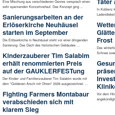
Täter 
Eine Mischung aus verschiedenen Genres versprach einen
sehr spannenden Konzertverlauf. Das Konzept ging ...
In Koblenz 
Ladendiebsta
Sanierungsarbeiten an der
Erlöserkirche Neuhäusel
Wette
starten im September
Glätt
Frost
Die Erlöserkirche in Neuhäusel steht vor einer dringenden
Sanierung. Das Dach des historischen Gebäudes ...
Das winterli
Schnee sowie
Kinderzauberer Tim Salabim
erhält renommierten Preis
Gesun
auf der GAUKLERFESTung
präsen
Inves
Der Kinder- und Familienzauberer Tim Salabim wurde mit
dem "Goldenen Arsch mit Ohren" 2026 ausgezeichnet. ...
Klini
Fighting Farmers Montabaur
Vor dem Hin
angekündigt
verabschieden sich mit
klarem Sieg