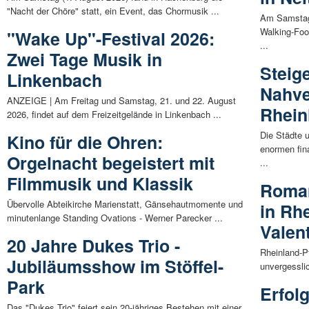
"Nacht der Chöre" statt, ein Event, das Chormusik ...
Am Samstag,
Walking-Foo
"Wake Up"-Festival 2026:
...
Zwei Tage Musik in
Steig
Linkenbach
Nahve
ANZEIGE | Am Freitag und Samstag, 21. und 22. August
Rhein
2026, findet auf dem Freizeitgelände in Linkenbach ...
Die Städte 
Kino für die Ohren:
enormen fin
Orgelnacht begeistert mit
...
Filmmusik und Klassik
Roman
Übervolle Abteikirche Marienstatt, Gänsehautmomente und
in Rh
minutenlange Standing Ovations - Werner Parecker ...
Valen
20 Jahre Dukes Trio -
Rheinland-Pf
Jubiläumsshow im Stöffel-
unvergessli
Park
Erfol
Das "Dukes Trio" feiert sein 20-jähriges Bestehen mit einer