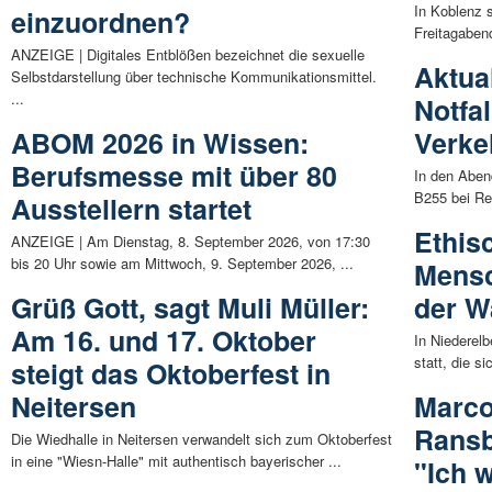
In Koblenz 
einzuordnen?
Freitagabend
ANZEIGE | Digitales Entblößen bezeichnet die sexuelle
Aktual
Selbstdarstellung über technische Kommunikationsmittel.
...
Notfal
ABOM 2026 in Wissen:
Verke
Berufsmesse mit über 80
In den Aben
B255 bei Ren
Ausstellern startet
Ethis
ANZEIGE | Am Dienstag, 8. September 2026, von 17:30
bis 20 Uhr sowie am Mittwoch, 9. September 2026, ...
Mens
Grüß Gott, sagt Muli Müller:
der W
Am 16. und 17. Oktober
In Niederel
statt, die s
steigt das Oktoberfest in
Neitersen
Marco
Rans
Die Wiedhalle in Neitersen verwandelt sich zum Oktoberfest
in eine "Wiesn-Halle" mit authentisch bayerischer ...
"Ich w