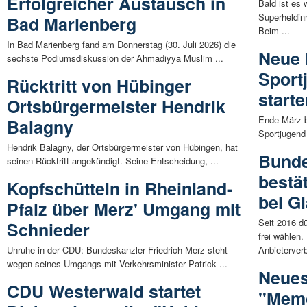
Erfolgreicher Austausch in
Bald ist es 
Superheldin
Bad Marienberg
Beim ...
In Bad Marienberg fand am Donnerstag (30. Juli 2026) die
Neue 
sechste Podiumsdiskussion der Ahmadiyya Muslim ...
Sport
Rücktritt von Hübinger
start
Ortsbürgermeister Hendrik
Ende März b
Balagny
Sportjugend 
Hendrik Balagny, der Ortsbürgermeister von Hübingen, hat
Bunde
seinen Rücktritt angekündigt. Seine Entscheidung, ...
bestät
Kopfschütteln in Rheinland-
bei G
Pfalz über Merz' Umgang mit
Seit 2016 d
Schnieder
frei wählen.
Unruhe in der CDU: Bundeskanzler Friedrich Merz steht
Anbieterver
wegen seines Umgangs mit Verkehrsminister Patrick ...
Neue
CDU Westerwald startet
"Memo