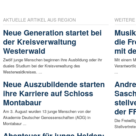
AKTUELLE ARTIKEL AUS REGION
WEITERE
Neue Generation startet bei
Musik
der Kreisverwaltung
die F
Westerwald
mit d
Zwölf junge Menschen beginnen ihre Ausbildung oder ihr
Mit einem M
duales Studium bei der Kreisverwaltung des
Verantwortli
Westerwaldkreises. ...
...
Neue Auszubildende starten
Andre
ihre Karriere auf Schloss
Sasch
Montabaur
stell
der F
Am 3. August wurden 13 junge Menschen von der
Akademie Deutscher Genossenschaften (ADG) in
Die Freiwill
Montabaur ...
Stellvertret
Abenteuer für junge Helden: