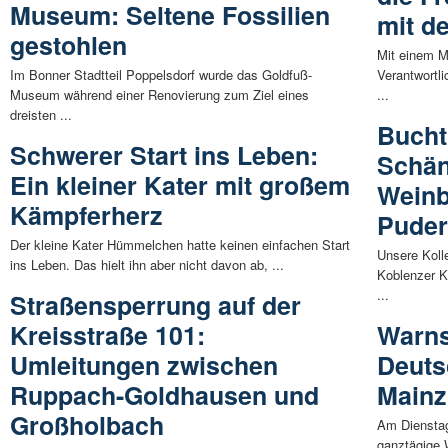
Museum: Seltene Fossilien
mit d
gestohlen
Mit einem M
Im Bonner Stadtteil Poppelsdorf wurde das Goldfuß-
Verantwortli
Museum während einer Renovierung zum Ziel eines
...
dreisten ...
Bucht
Schwerer Start ins Leben:
Schän
Ein kleiner Kater mit großem
Weinb
Kämpferherz
Pude
Der kleine Kater Hümmelchen hatte keinen einfachen Start
Unsere Koll
ins Leben. Das hielt ihn aber nicht davon ab, ...
Koblenzer K
...
Straßensperrung auf der
Kreisstraße 101:
Warns
Umleitungen zwischen
Deuts
Ruppach-Goldhausen und
Mainz
Großholbach
Am Dienstag
ganztägige W