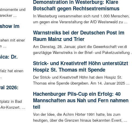
Demonstration in Westerburg: Klare
Botschaft gegen Rechtsextremismus
autmomente und
recker ...
In Westerburg versammelten sich rund 1.000 Menschen,
um gegen eine Veranstaltung der AfD Westerwald zu ...
sshow im
Warnstreiks bei der Deutschen Post im
Raum Mainz und Trier
tehen mit einer
 ...
Am Dienstag, 28. Januar, plant die Gewerkschaft ver.di
ganztägige Warnstreiks in der Brief- und Paketzustellung .
ica: Dr.
Strick- und Kreativtreff Höhn unterstützt
Hospiz St. Thomas mit Spende
falz hat einen
..
Der Strick- und Kreativtreff Höhn hat dem Hospiz St.
Thomas eine Spende übergeben. Am 14. Januar 2025 ...
al 2026:
Hachenburger Pils-Cup ein Erfolg: 40
Mannschaften aus Nah und Fern nahmen
tplatz in Bad
teil
ir-Konzert. ...
Von der Idee, die Achim Hörter 1991 hatte, bis zum
heutigen, über die Grenzen hinaus bekannten Event, ...