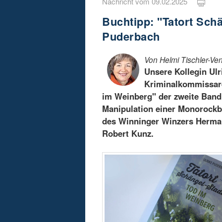
Nachricht vom 09.02.2025
Buchtipp: "Tatort Sch
Puderbach
Von Helmi Tischler-Ven
Unsere Kollegin Ulr
Kriminalkommissare
im Weinberg" der zweite Band 
Manipulation einer Monorockb
des Winninger Winzers Herman
Robert Kunz.