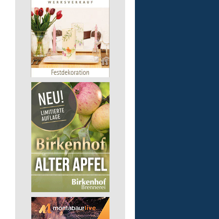
Lebenshilfe im Landkreis Altenk
GmbH
57518 Alsdorf