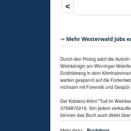
<
⇒
Mehr Westerwald Jobs 
Durch den Prolog setzt die Autorin
Weinkönigin am Winninger Weinfest
Erzählstrang in dem Kriminalroman
warten gespannt auf die Fortentwi
mühsam mit Forensik und Gespür d
Der Koblenz-Krimi "Tod im Weinber
3759870216. Von jedem verkauften 
können das Buch auch direkt übe
Mehr dazu:
Buchtipps