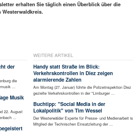
etter erhalten Sie täglich einen Überblick über die
m Westerwaldkreis.
WEITERE ARTIKEL
ht der
Handy statt Straße im Blick:
Verkehrskontrollen in Diez zeigen
alarmierende Zahlen
enburg die
musik ...
Am Montag (27. Januar) führte die Polizeiinspektion Diez
gezielte Verkehrskontrollen in der "Limburger ...
Tage Musik
Buchtipp: "Social Media in der
Lokalpolitik" von Tim Wessel
d 22. August
enbach ...
Der Westerwälder Experte für Presse- und Medienarbeit is
Mitglied der Technischen Einsatzleitung der ...
begeistert