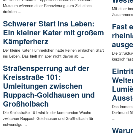
Museum während einer Renovierung zum Ziel eines
Mit einer b
dreisten ...
Zusammensch
Schwerer Start ins Leben:
Fast e
Ein kleiner Kater mit großem
rhein
Kämpferherz
ausge
Der kleine Kater Hümmelchen hatte keinen einfachen Start
Die Struktu
ins Leben. Das hielt ihn aber nicht davon ab, ...
kürzlich fas
Straßensperrung auf der
Eintri
Kreisstraße 101:
Welte
Umleitungen zwischen
Lumiè
Ruppach-Goldhausen und
Ausst
Großholbach
Das immersi
Die Kreisstraße 101 wird in der kommenden Woche
Dortmund öf
zwischen Ruppach-Goldhausen und Großholbach für
...
notwendige ...
Warum