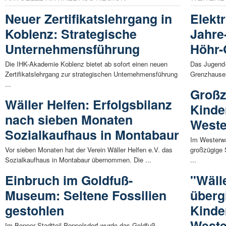
Neuer Zertifikatslehrgang in
Elektr
Koblenz: Strategische
Jahre-
Unternehmensführung
Höhr-
Die IHK-Akademie Koblenz bietet ab sofort einen neuen
Das Jugend-
Zertifikatslehrgang zur strategischen Unternehmensführung
Grenzhausen
...
Großz
Wäller Helfen: Erfolgsbilanz
Kinde
nach sieben Monaten
Weste
Sozialkaufhaus in Montabaur
Im Westerwal
Vor sieben Monaten hat der Verein Wäller Helfen e.V. das
großzügige 
Sozialkaufhaus in Montabaur übernommen. Die ...
...
Einbruch im Goldfuß-
"Wäll
Museum: Seltene Fossilien
überg
gestohlen
Kinde
Weste
Im Bonner Stadtteil Poppelsdorf wurde das Goldfuß-