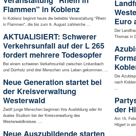
Veranstaltung "Rhein in
Landf
Flammen" in Koblenz
Weste
In Koblenz beginnt heute die beliebte Veranstaltung "Rhein
Euro 
in Flammen", die bis zum 9. August zahlreiche ...
Der Landfra
AKTUALISIERT: Schwerer
Thomas in D
Verkehrsunfall auf der L 265
Azubi
fordert mehrere Todesopfer
Forma
Bei einem schweren Verkehrsunfall zwischen Linkenbach
Koble
und Dürrholz sind drei Menschen ums Leben gekommen. ...
Die Azubis
Neue Generation startet bei
nach Koblen
...
der Kreisverwaltung
Westerwald
Party
der Hi
Zwölf junge Menschen beginnen ihre Ausbildung oder ihr
duales Studium bei der Kreisverwaltung des
Am 15. Febr
Westerwaldkreises. ...
Hilgert in e
Neue Auszubildende starten