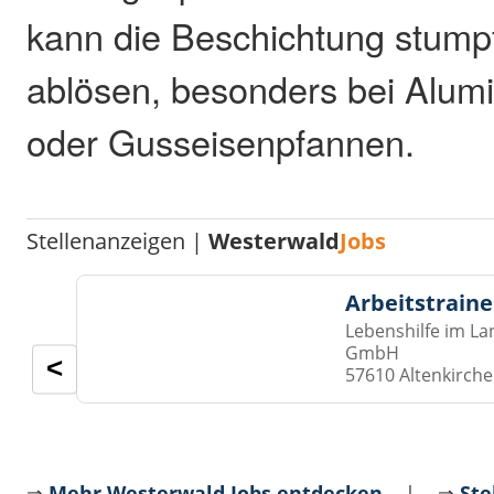
kann die Beschichtung stump
ablösen, besonders bei Alum
oder Gusseisenpfannen.
Stellenanzeigen |
Westerwald
Jobs
Arbeitstraine
Lebenshilfe im La
GmbH
<
57610 Altenkirch
⇒
Mehr Westerwald Jobs entdecken
| ⇒
Ste