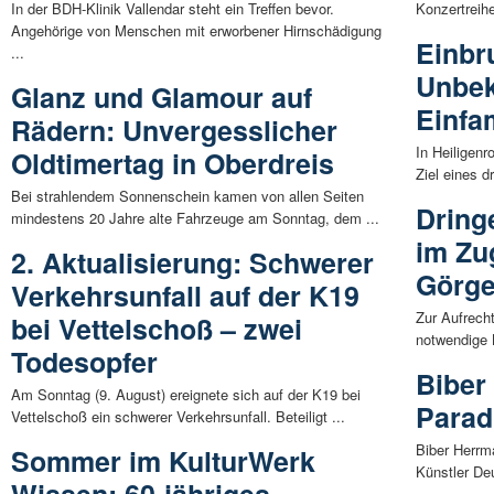
In der BDH-Klinik Vallendar steht ein Treffen bevor.
Konzertreihe
Angehörige von Menschen mit erworbener Hirnschädigung
Einbr
...
Unbek
Glanz und Glamour auf
Einfa
Rädern: Unvergesslicher
In Heiligen
Oldtimertag in Oberdreis
Ziel eines d
Bei strahlendem Sonnenschein kamen von allen Seiten
Dring
mindestens 20 Jahre alte Fahrzeuge am Sonntag, dem ...
im Zu
2. Aktualisierung: Schwerer
Görg
Verkehrsunfall auf der K19
Zur Aufrecht
bei Vettelschoß – zwei
notwendige 
Todesopfer
Biber
Am Sonntag (9. August) ereignete sich auf der K19 bei
Parad
Vettelschoß ein schwerer Verkehrsunfall. Beteiligt ...
Biber Herrm
Sommer im KulturWerk
Künstler De