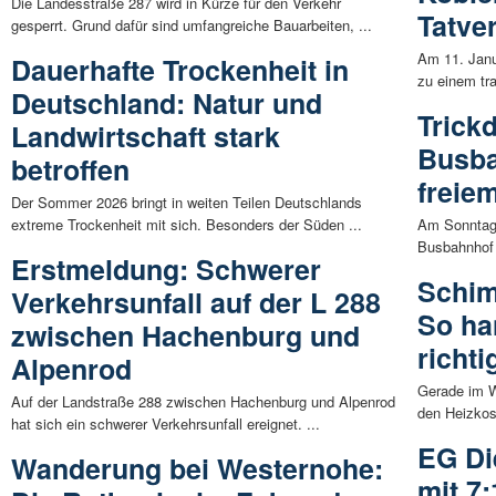
Die Landesstraße 287 wird in Kürze für den Verkehr
Tatver
gesperrt. Grund dafür sind umfangreiche Bauarbeiten, ...
Am 11. Janu
Dauerhafte Trockenheit in
zu einem tra
Deutschland: Natur und
Trick
Landwirtschaft stark
Busba
betroffen
freie
Der Sommer 2026 bringt in weiten Teilen Deutschlands
extreme Trockenheit mit sich. Besonders der Süden ...
Am Sonntaga
Busbahnhof i
Erstmeldung: Schwerer
Schim
Verkehrsunfall auf der L 288
So ha
zwischen Hachenburg und
richti
Alpenrod
Gerade im W
Auf der Landstraße 288 zwischen Hachenburg und Alpenrod
den Heizkos
hat sich ein schwerer Verkehrsunfall ereignet. ...
EG Di
Wanderung bei Westernohe:
mit 7