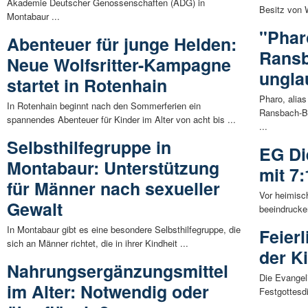
Akademie Deutscher Genossenschaften (ADG) in
Besitz von 
Montabaur ...
"Phar
Abenteuer für junge Helden:
Rans
Neue Wolfsritter-Kampagne
ungla
startet in Rotenhain
Pharo, alias
In Rotenhain beginnt nach den Sommerferien ein
Ransbach-Ba
spannendes Abenteuer für Kinder im Alter von acht bis ...
...
Selbsthilfegruppe in
EG Di
Montabaur: Unterstützung
mit 7
für Männer nach sexueller
Vor heimisc
Gewalt
beeindrucke
In Montabaur gibt es eine besondere Selbsthilfegruppe, die
Feier
sich an Männer richtet, die in ihrer Kindheit ...
der K
Nahrungsergänzungsmittel
Die Evangel
im Alter: Notwendig oder
Festgottesdi