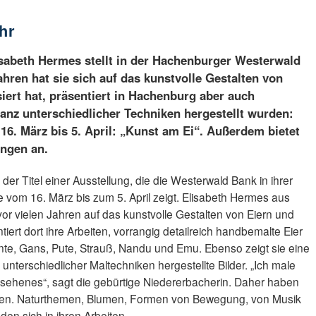
hr
isabeth Hermes stellt in der Hachenburger Westerwald
ahren hat sie sich auf das kunstvolle Gestalten von
iert hat, präsentiert in Hachenburg aber auch
 ganz unterschiedlicher Techniken hergestellt wurden:
16. März bis 5. April: „Kunst am Ei“. Außerdem bietet
ngen an.
der Titel einer Ausstellung, die die Westerwald Bank in ihrer
 vom 16. März bis zum 5. April zeigt. Elisabeth Hermes aus
 vor vielen Jahren auf das kunstvolle Gestalten von Eiern und
tiert dort ihre Arbeiten, vorrangig detailreich handbemalte Eier
te, Gans, Pute, Strauß, Nandu und Emu. Ebenso zeigt sie eine
unterschiedlicher Maltechniken hergestellte Bilder. „Ich male
esehenes“, sagt die gebürtige Niedererbacherin. Daher haben
hten. Naturthemen, Blumen, Formen von Bewegung, von Musik
den sich in ihren Arbeiten.