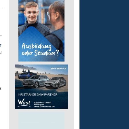
..
r
d
r