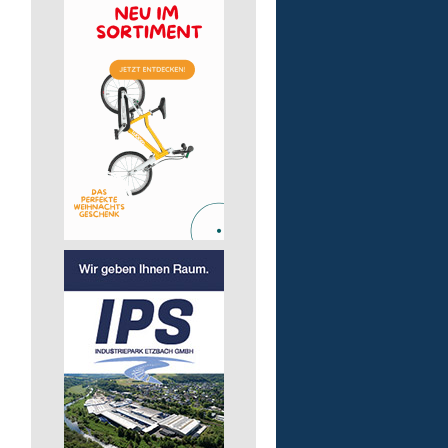
pädagogische Fachkraft
in Teilzeit
Lebenshilfe im Landkreis Altenk
GmbH
57537 Wissen