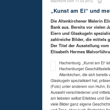
Nachricht vom 11.03.2012
„Kunst am Ei“ und me
Die Altenkirchener Malerin El
Bank aus. Bereits vor vielen J
Eiern und Glaskugeln spezialis
zahlreiche Bilder, die mittels
Der Titel der Ausstellung vom 
Elisabeth Hermes Malvorführu
Hachenburg. „Kunst am Ei“ ist 
Hachenburger Geschäftsstelle
Altenkirchen, die sich bereits
Glaskugeln spezialisiert hat, präsen
(Foto) unter anderem von Huhn, En
Auswahl verschiedener und mittels 
am liebsten selbst Erlebtes und G
viele Bilder ganz eigene Geschic
und Tanz, aber auch Abstraktes fin