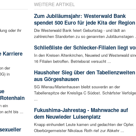
WEITERE ARTIKEL
Zum Jubiläumsjahr: Westerwald Bank
spendet 500 Euro für jede Kita der Region
ung oder ihr
Die Westerwald Bank feiert Geburtstag - und lädt an
zahlreichen Standorten zu so genannten Jubiläumstagen .
Schließliste der Schlecker-Filialen liegt vo
 Karriere
In den Kreisen Altenkirchen, Neuwied und Westerwald sin
16 Filialen betroffen. Betriebsrat versucht ...
on der
Haushoher Sieg über den Tabellenzweiten
G) in
aus Görgeshausen
SG Wienau/Marienhausen bleibt souverän an der
ue
Tabellenspitze der Kreisliga C Südost. Schärfster Verfolge
 Rotenhain
...
n ein
Fukushima-Jahrestag - Mahnwache auf
n acht bis ...
dem Neuwieder Luisenplatz
:
Knapp einhundert Leute kamen und gedachten der Opfer.
sexueller
Oberbürgermeister Nikolaus Roth rief zur Abkehr ...