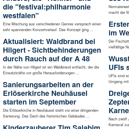
die "festival:philharmonie
Normalerwei
macht der M
westfalen"
Erste
Eine Mischung aus verschiedenen Genres versprach einen
sehr spannenden Konzertverlauf. Das Konzept ging ...
im We
Aktualisiert: Waldbrand bei
Der Fischot
vielfältige 
Hilgert - Sichtbehinderungen
durch Rauch auf der A 48
Wusst
UFIs 
In der Nähe von Hilgert ist ein Waldbrand entfacht, der die
Einsatzkräfte vor große Herausforderungen ...
UFIs sind e
Umgang mit 
Sanierungsarbeiten an der
Erlöserkirche Neuhäusel
Dreig
starten im September
Zepte
Karne
Die Erlöserkirche in Neuhäusel steht vor einer dringenden
Sanierung. Das Dach des historischen Gebäudes ...
Nach zwölf 
Karneval zur
Kinderzauberer Tim Salabim