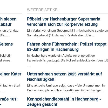
WEITERE ARTIKEL
ch sieben
Pöbelei vor Hachenburger Supermarkt
tabaur
verschärft sich zur Körperverletzung
lfen e.V. das
Ein Vorfall vor einem Supermarkt in Hachenburg sorgte a
ie ...
Samstagabend (11. Januar) für Aufsehen. Ein ...
Seltene
Fahren ohne Führerschein: Polizei stoppt
53-Jährigen in Hachenburg
Goldfuß-
In Hachenburg wurde ein Autofahrer ohne gültige
l eines
Fahrerlaubnis gestoppt. Die Polizei entdeckte den Versto
...
leiner Kater
Unternehmen setzen 2025 verstärkt auf
Nachhaltigkeit
infachen Start
Eine aktuelle Umfrage zeigt, dass viele Unternehmen in
 ...
Deutschland planen, ihre Investitionen in nachhaltige ...
raße 101:
Kennzeichendiebstahl in Hachenburg -
-
Zeugen gesucht