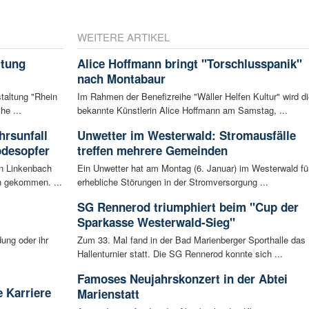
WEITERE ARTIKEL
ltung
Alice Hoffmann bringt "Torschlusspanik"
nach Montabaur
staltung "Rhein
Im Rahmen der Benefizreihe "Wäller Helfen Kultur" wird di
he ...
bekannte Künstlerin Alice Hoffmann am Samstag, ...
rsunfall
Unwetter im Westerwald: Stromausfälle
odesopfer
treffen mehrere Gemeinden
en Linkenbach
Ein Unwetter hat am Montag (6. Januar) im Westerwald fü
n gekommen. ...
erhebliche Störungen in der Stromversorgung ...
SG Rennerod triumphiert beim "Cup der
Sparkasse Westerwald-Sieg"
ung oder ihr
Zum 33. Mal fand in der Bad Marienberger Sporthalle das
Hallenturnier statt. Die SG Rennerod konnte sich ...
Famoses Neujahrskonzert in der Abtei
 Karriere
Marienstatt