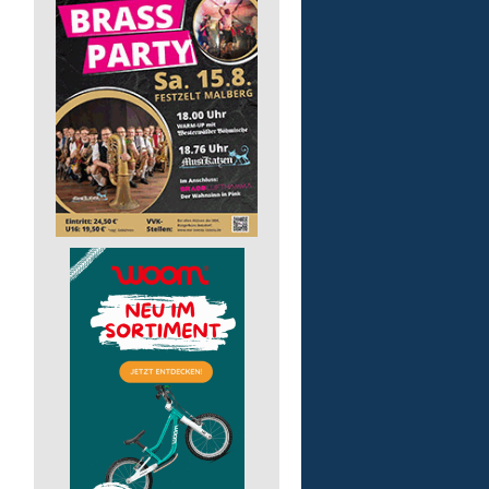
Gruppenleitung (m/w/d) 
Werkstatt
Lebenshilfe im Landkreis Altenk
GmbH
57632 Flammersfeld