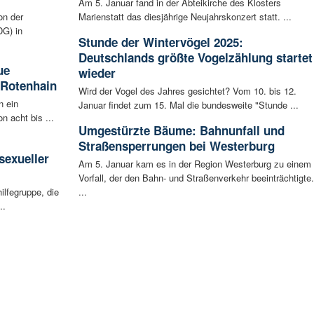
Am 5. Januar fand in der Abteikirche des Klosters
on der
Marienstatt das diesjährige Neujahrskonzert statt. ...
G) in
Stunde der Wintervögel 2025:
Deutschlands größte Vogelzählung startet
ue
wieder
 Rotenhain
Wird der Vogel des Jahres gesichtet? Vom 10. bis 12.
n ein
Januar findet zum 15. Mal die bundesweite "Stunde ...
n acht bis ...
Umgestürzte Bäume: Bahnunfall und
:
Straßensperrungen bei Westerburg
sexueller
Am 5. Januar kam es in der Region Westerburg zu einem
Vorfall, der den Bahn- und Straßenverkehr beeinträchtigte.
ilfegruppe, die
...
..