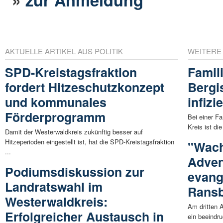
AKTUELLE ARTIKEL AUS POLITIK
WEITERE
SPD-Kreistagsfraktion
Famil
fordert Hitzeschutzkonzept
Bergi
und kommunales
infizie
Förderprogramm
Bei einer F
Kreis ist d
Damit der Westerwaldkreis zukünftig besser auf
Hitzeperioden eingestellt ist, hat die SPD-Kreistagsfraktion
"Wache
...
Adven
Podiumsdiskussion zur
evang
Landratswahl im
Ransb
Westerwaldkreis:
Am dritten
Erfolgreicher Austausch in
ein beeindr