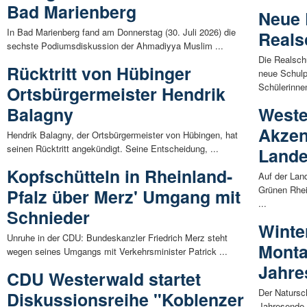
Bad Marienberg
Neue 
In Bad Marienberg fand am Donnerstag (30. Juli 2026) die
Reals
sechste Podiumsdiskussion der Ahmadiyya Muslim ...
Die Realsch
Rücktritt von Hübinger
neue Schulp
Schülerinnen
Ortsbürgermeister Hendrik
Balagny
Weste
Akzen
Hendrik Balagny, der Ortsbürgermeister von Hübingen, hat
seinen Rücktritt angekündigt. Seine Entscheidung, ...
Lande
Kopfschütteln in Rheinland-
Auf der Lan
Grünen Rhei
Pfalz über Merz' Umgang mit
...
Schnieder
Winte
Unruhe in der CDU: Bundeskanzler Friedrich Merz steht
Monta
wegen seines Umgangs mit Verkehrsminister Patrick ...
Jahre
CDU Westerwald startet
Der Naturs
Diskussionsreihe "Koblenzer
Jahresende 