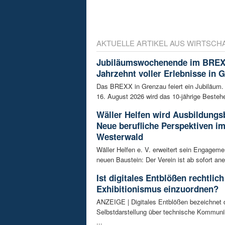
AKTUELLE ARTIKEL AUS WIRTSCH
Jubiläumswochenende im BREX
Jahrzehnt voller Erlebnisse in 
Das BREXX in Grenzau feiert ein Jubiläum.
16. August 2026 wird das 10-jährige Bestehe
Wäller Helfen wird Ausbildungs
Neue berufliche Perspektiven i
Westerwald
Wäller Helfen e. V. erweitert sein Engagem
neuen Baustein: Der Verein ist ab sofort ane
Ist digitales Entblößen rechtlich
Exhibitionismus einzuordnen?
ANZEIGE | Digitales Entblößen bezeichnet d
Selbstdarstellung über technische Kommunik
...