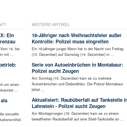
AFT
WEITERE ARTIKEL
X: Ein
18-Jähriger nach Weihnachtsfeier außer
Grenzau
Kontrolle: Polizei muss eingreifen
 Vom 14. bis
Ein 18-jähriger junger Mann hat in der Nacht von Freitag
n mit ...
(13. Dezember) auf Samstag (14. Dezember) in ...
betrieb:
Serie von Autoeinbrüchen in Montabaur:
m
Polizei sucht Zeugen
Am Sonntag (15. Dezember) kam es zu mehrere
Autoeinbrüchen und Diebstählen. Die Polizei Montabaur
ent um einen
bittet ...
rkannter ...
Aktualisiert: Raubüberfall auf Tankstelle i
 als
Lahnstein - Polizei sucht Zeugen
Am Montagmorgen (16. Dezember) kam es zu einem
ie sexuelle
bewaffneten Raubüberfall auf eine Shell-Tankstelle an ...
ationsmittel.