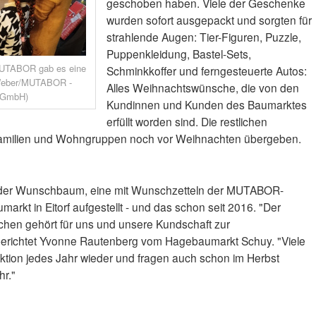
geschoben haben. Viele der Geschenke
wurden sofort ausgepackt und sorgten für
strahlende Augen: Tier-Figuren, Puzzle,
Puppenkleidung, Bastel-Sets,
MUTABOR gab es eine
Schminkkoffer und ferngesteuerte Autos:
s Weber/MUTABOR -
Alles Weihnachtswünsche, die von den
gGmbH)
Kundinnen und Kunden des Baumarktes
erfüllt worden sind. Die restlichen
amilien und Wohngruppen noch vor Weihnachten übergeben.
 der Wunschbaum, eine mit Wunschzetteln der MUTABOR-
rkt in Eitorf aufgestellt - und das schon seit 2016. "Der
en gehört für uns und unsere Kundschaft zur
 berichtet Yvonne Rautenberg vom Hagebaumarkt Schuy. "Viele
ktion jedes Jahr wieder und fragen auch schon im Herbst
hr."