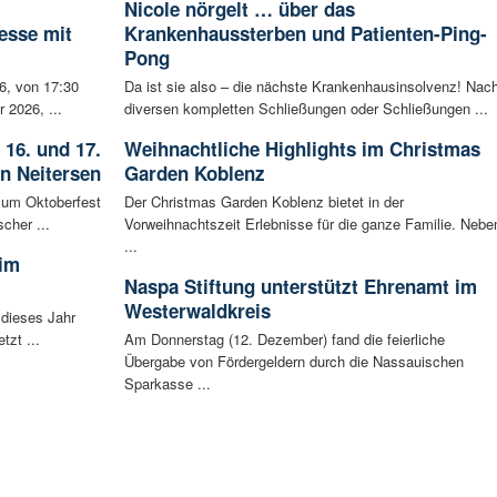
Nicole nörgelt … über das
esse mit
Krankenhaussterben und Patienten-Ping-
Pong
6, von 17:30
Da ist sie also – die nächste Krankenhausinsolvenz! Nac
 2026, ...
diversen kompletten Schließungen oder Schließungen ...
 16. und 17.
Weihnachtliche Highlights im Christmas
in Neitersen
Garden Koblenz
 zum Oktoberfest
Der Christmas Garden Koblenz bietet in der
cher ...
Vorweihnachtszeit Erlebnisse für die ganze Familie. Nebe
...
 im
Naspa Stiftung unterstützt Ehrenamt im
Westerwaldkreis
 dieses Jahr
tzt ...
Am Donnerstag (12. Dezember) fand die feierliche
Übergabe von Fördergeldern durch die Nassauischen
Sparkasse ...