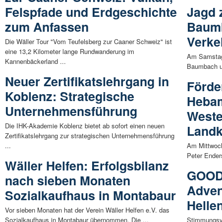
Felspfade und Erdgeschichte
Jagd 
zum Anfassen
Baumb
Verke
Die Wäller Tour "Vom Teufelsberg zur Caaner Schweiz" ist
eine 13,2 Kilometer lange Rundwanderung im
Am Samstag
Kannenbäckerland ...
Baumbach un
Neuer Zertifikatslehrgang in
Förde
Koblenz: Strategische
Hebam
Unternehmensführung
Weste
Die IHK-Akademie Koblenz bietet ab sofort einen neuen
Landk
Zertifikatslehrgang zur strategischen Unternehmensführung
...
Am Mittwoch
Peter Ender
Wäller Helfen: Erfolgsbilanz
GOOD 
nach sieben Monaten
Adven
Sozialkaufhaus in Montabaur
Helle
Vor sieben Monaten hat der Verein Wäller Helfen e.V. das
Sozialkaufhaus in Montabaur übernommen. Die ...
Stimmungsv