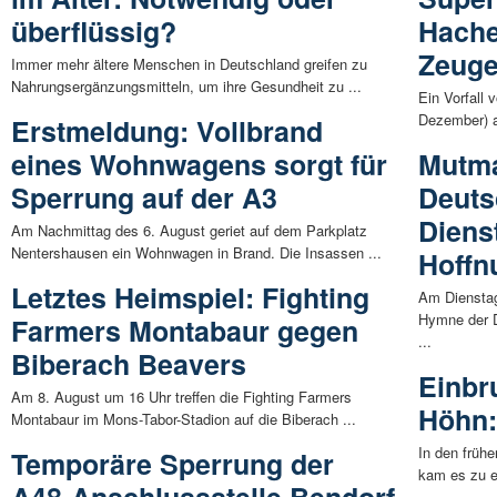
überflüssig?
Hache
Zeug
Immer mehr ältere Menschen in Deutschland greifen zu
Nahrungsergänzungsmitteln, um ihre Gesundheit zu ...
Ein Vorfall 
Dezember) a
Erstmeldung: Vollbrand
eines Wohnwagens sorgt für
Mutma
Sperrung auf der A3
Deuts
Diens
Am Nachmittag des 6. August geriet auf dem Parkplatz
Nentershausen ein Wohnwagen in Brand. Die Insassen ...
Hoffn
Letztes Heimspiel: Fighting
Am Dienstag
Hymne der D
Farmers Montabaur gegen
...
Biberach Beavers
Einbr
Am 8. August um 16 Uhr treffen die Fighting Farmers
Höhn:
Montabaur im Mons-Tabor-Stadion auf die Biberach ...
In den früh
Temporäre Sperrung der
kam es zu e