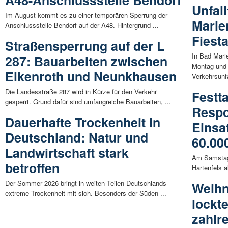
A48-Anschlussstelle Bendorf
Unfall
Im August kommt es zu einer temporären Sperrung der
Marie
Anschlussstelle Bendorf auf der A48. Hintergrund ...
Fiest
Straßensperrung auf der L
In Bad Mari
287: Bauarbeiten zwischen
Montag und 
Elkenroth und Neunkhausen
Verkehrsunfa
Die Landesstraße 287 wird in Kürze für den Verkehr
Festta
gesperrt. Grund dafür sind umfangreiche Bauarbeiten, ...
Respo
Dauerhafte Trockenheit in
Einsa
Deutschland: Natur und
60.00
Landwirtschaft stark
Am Samstag 
betroffen
Hartenfels a
Der Sommer 2026 bringt in weiten Teilen Deutschlands
Weihn
extreme Trockenheit mit sich. Besonders der Süden ...
lockt
zahlr