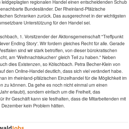
m leidgeplagten regionalen Handel einen entscheidenden Schub
 benachbarte Bundesländer. Der Rheinland-Pfälzische
atischen Schranken zurück. Das ausgerechnet in der wichtigsten
 umsetzbare Unterstützung für den Handel sei.
chbach, 1. Vorsitzender der Aktionsgemeinschaft "Treffpunkt
ever Ending Story'. Wir fordern gleiches Recht für alle. Gerade
stfalen sind wir stark betroffen, von dieser bürokratischen
acht, am 'Weihnachtskuchen' gleich Teil zu haben." Neben
uch dies Existenzen, so Kölschbach. Petra Becher-Klein von
uf den Online-Handel deutlich, dass sich viel verändert habe.
n im rheinland-pfälzischen Einzelhandel für die Möglichkeit im
n zu können. Da gehe es noch nicht einmal um einen
Jahr erlaubt), sondern einfach um die Freiheit, das
 ihr Geschäft kann sie festhalten, dass die Mitarbeitenden mit
 Dezember kein Problem hätten.
wald
Jobs