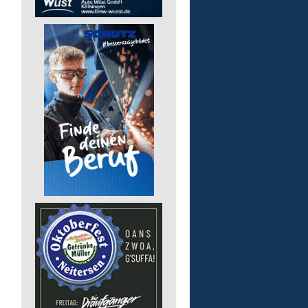
Pädagogische Fachkraft
für die Tagesförderstätt
Lebenshilfe im Landkreis Altenk
GmbH
57632 Flammersfeld