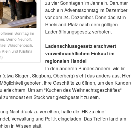
zu vier Sonntagen im Jahr ein. Darunter
auch ein Adventssonntag im Dezember
vor dem 24. Dezember. Denn das ist in
Rheinland-Pfalz nach dem gültigen
Ladenöffnungsgesetz verboten.
soffenen Sonntag im
er, Berno Neuhoff,
chael Wäschenbach,
Ladenschlussgesetz erschwert
 Klein und Kristina
vorweihnachtlichen Einkauf im
t)
regionalen Handel
In den anderen Bundesländern, wie im
(etwa Siegen, Siegburg, Oberberg) sieht das anders aus. Hier
e Möglichkeit geboten, ihre Geschäfte zu öffnen, um den Kunden
zu erleichtern. Um am "Kuchen des Weihnachtsgeschäftes"
zumindest ein Stück weit gleichgestellt zu sein.
ung Nachdruck zu verleihen, hatte die IHK zu einer
ndel, Verwaltung und Politik eingeladen. Das Treffen fand am
ion in Wissen statt.