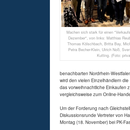
Machen sich stark für einen "Verkauf
Dezember", von links: Matthias Reub
Thomas Kölschbach, Britta Bay, Mi
Petra Becher-Klein, Ulrich Noß, Sven
Kutting. (Foto: priva
benachbarten Nordrhein-Westfalen 
wird den vielen Einzelhändlern di
das vorweihnachtliche Einkaufen 
vergleichsweise zum Online-Handel 
Um der Forderung nach Gleichstell
Diskussionsrunde Vertreter von Ha
Montag (18. November) bei PK-Fash