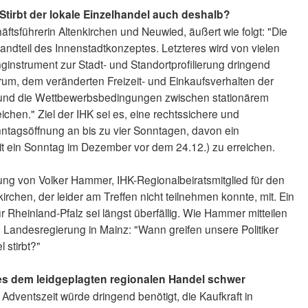
Stirbt der lokale Einzelhandel auch deshalb?
äftsführerin Altenkirchen und Neuwied, äußert wie folgt: "Die
andteil des Innenstadtkonzeptes. Letzteres wird von vielen
ginstrument zur Stadt- und Standortprofilierung dringend
um, dem veränderten Freizeit- und Einkaufsverhalten der
 und die Wettbewerbsbedingungen zwischen stationärem
hen." Ziel der IHK sei es, eine rechtssichere und
ntagsöffnung an bis zu vier Sonntagen, davon ein
it ein Sonntag im Dezember vor dem 24.12.) zu erreichen.
nung von Volker Hammer, IHK-Regionalbeiratsmitglied für den
irchen, der leider am Treffen nicht teilnehmen konnte, mit. Ein
 Rheinland-Pfalz sei längst überfällig. Wie Hammer mitteilen
ie Landesregierung in Mainz: "Wann greifen unsere Politiker
 stirbt?"
s dem leidgeplagten regionalen Handel schwer
 Adventszeit würde dringend benötigt, die Kaufkraft in