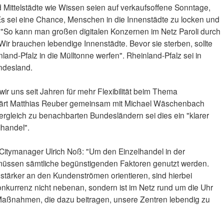
 Mittelstädte wie Wissen seien auf verkaufsoffene Sonntage,
Es sei eine Chance, Menschen in die Innenstädte zu locken und
. "So kann man großen digitalen Konzernen im Netz Paroli durch
 Wir brauchen lebendige Innenstädte. Bevor sie sterben, sollte
and-Pfalz in die Mülltonne werfen". Rheinland-Pfalz sei in
ndesland.
ir uns seit Jahren für mehr Flexibilität beim Thema
klärt Matthias Reuber gemeinsam mit Michael Wäschenbach
Vergleich zu benachbarten Bundesländern sei dies ein "klarer
lhandel".
Citymanager Ulrich Noß: "Um den Einzelhandel in der
, müssen sämtliche begünstigenden Faktoren genutzt werden.
h stärker an den Kundenströmen orientieren, sind hierbei
 Konkurrenz nicht nebenan, sondern ist im Netz rund um die Uhr
Maßnahmen, die dazu beitragen, unsere Zentren lebendig zu