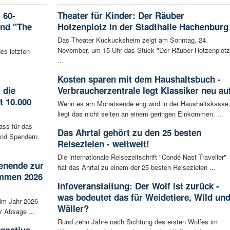
 60-
Theater für Kinder: Der Räuber
and "The
Hotzenplotz in der Stadthalle Hachenburg
Das Theater Kuckucksheim zeigt am Sonntag, 24.
November, um 15 Uhr das Stück "Der Räuber Hotzenplotz
es letzten
...
Kosten sparen mit dem Haushaltsbuch -
 die
Verbraucherzentrale legt Klassiker neu au
t 10.000
Wenn es am Monatsende eng wird in der Haushaltskasse
liegt das nicht selten an einem geringen Einkommen. ...
ass für das
Das Ahrtal gehört zu den 25 besten
nd Spendern.
Reisezielen - weltweit!
Die internationale Reisezeitschrift "Condé Nast Traveller"
enende zur
hat das Ahrtal zu einem der 25 besten Reisezielen ...
ammen 2026
Infoveranstaltung: Der Wolf ist zurück -
was bedeutet das für Weidetiere, Wild un
im Jahr 2026
Wäller?
r Absage ...
Rund zehn Jahre nach Sichtung des ersten Wolfes im