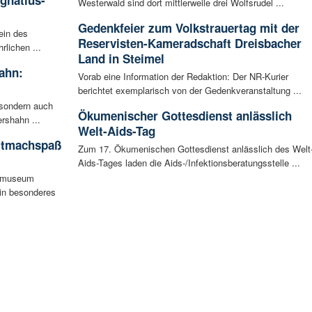
Ignatius-
Westerwald sind dort mittlerweile drei Wolfsrudel ...
Gedenkfeier zum Volkstrauertag mit der
ein des
Reservisten-Kameradschaft Dreisbacher
rlichen ...
Land in Steimel
ahn:
Vorab eine Information der Redaktion: Der NR-Kurier
berichtet exemplarisch von der Gedenkveranstaltung ...
 sondern auch
Ökumenischer Gottesdienst anlässlich
rshahn ...
Welt-Aids-Tag
itmachspaß
Zum 17. Ökumenischen Gottesdienst anlässlich des Welt
Aids-Tages laden die Aids-/Infektionsberatungsstelle ...
tsmuseum
ein besonderes