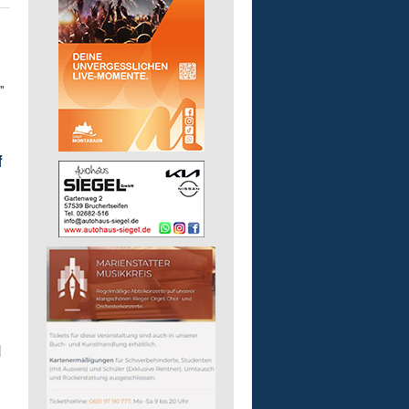
"
f
,
d