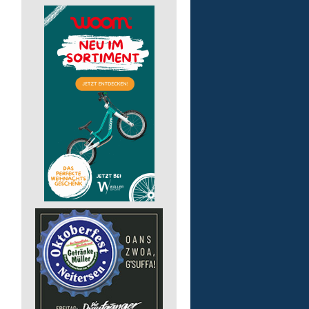
Arbeitstrainer/-in (m/w/
Lebenshilfe im Landkreis Altenk
GmbH
57610 Altenkirchen (Westerwald