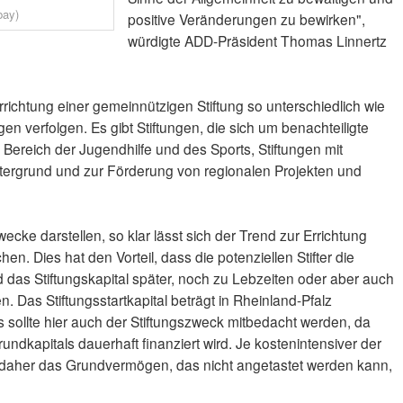
bay)
positive Veränderungen zu bewirken",
würdigte ADD-Präsident Thomas Linnertz
richtung einer gemeinnützigen Stiftung so unterschiedlich wie
ngen verfolgen. Es gibt Stiftungen, die sich um benachteiligte
ereich der Jugendhilfe und des Sports, Stiftungen mit
tergrund und zur Förderung von regionalen Projekten und
ecke darstellen, so klar lässt sich der Trend zur Errichtung
en. Dies hat den Vorteil, dass die potenziellen Stifter die
nd das Stiftungskapital später, noch zu Lebzeiten oder aber auch
. Das Stiftungsstartkapital beträgt in Rheinland-Pfalz
 sollte hier auch der Stiftungszweck mitbedacht werden, da
undkapitals dauerhaft finanziert wird. Je kostenintensiver der
e daher das Grundvermögen, das nicht angetastet werden kann,