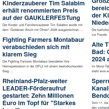
Großz
Kinderzauberer Tim Salabim
berei
erhält renommierten Preis
der Ki
auf der GAUKLERFESTung
Niede
Der Kinder- und Familienzauberer Tim Salabim wurde mit
dem "Goldenen Arsch mit Ohren" 2026 ausgezeichnet. ...
Die katholis
zur Freude. 
Fighting Farmers Montabaur
Alte 
verabschieden sich mit
Bad: G
klarem Sieg
2024 
Die Fighting Farmers Montabaur beendeten ihre
Heimspielsaison in der GFL2 mit einem beeindruckenden
Im Mons-Ta
Sieg. ...
steht eine wi
Rheinland-Pfalz-weiter
Sperr
LEADER-Förderaufruf
Kana
gestartet: Zehn Millionen
Bendo
Euro im Topf für "Starkes
Vom 11. bis 
den vorhand