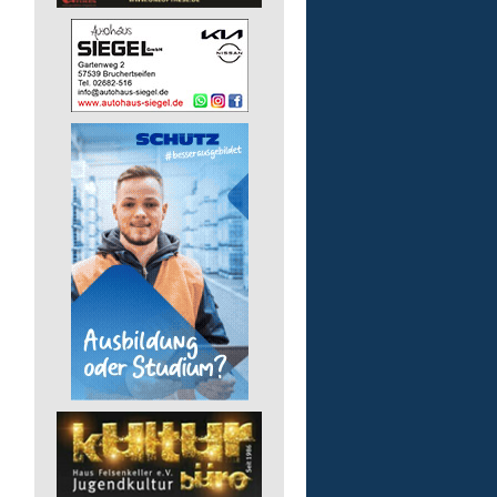
Bildungsbegleitung (m/
Lebenshilfe im Landkreis Altenk
GmbH
57610 Altenkirchen (Westerwald