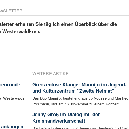
WSLETTER
etter erhalten Sie täglich einen Überblick über die
m Westerwaldkreis.
WEITERE ARTIKEL
chenrunde
Grenzenlose Klänge: Mannijo im Jugend-
und Kulturzentrum "Zweite Heimat"
er Westerwalds
Das Duo Mannijo, bestehend aus Jo Nousse und Manfred
Pohlmann, lädt am 16. November zu einem Konzert ...
Jenny Groß im Dialog mit der
Kreishandwerkerschaft
krankungen
Die Herausforderungen, vor denen das Handwerk im Rhein