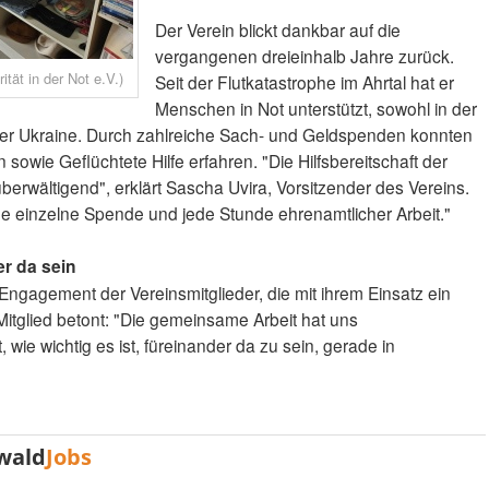
Der Verein blickt dankbar auf die
vergangenen dreieinhalb Jahre zurück.
ität in der Not e.V.)
Seit der Flutkatastrophe im Ahrtal hat er
Menschen in Not unterstützt, sowohl in der
der Ukraine. Durch zahlreiche Sach- und Geldspenden konnten
sowie Geflüchtete Hilfe erfahren. "Die Hilfsbereitschaft der
erwältigend", erklärt Sascha Uvira, Vorsitzender des Vereins.
ede einzelne Spende und jede Stunde ehrenamtlicher Arbeit."
er da sein
ngagement der Vereinsmitglieder, die mit ihrem Einsatz ein
Mitglied betont: "Die gemeinsame Arbeit hat uns
e wichtig es ist, füreinander da zu sein, gerade in
wald
Jobs