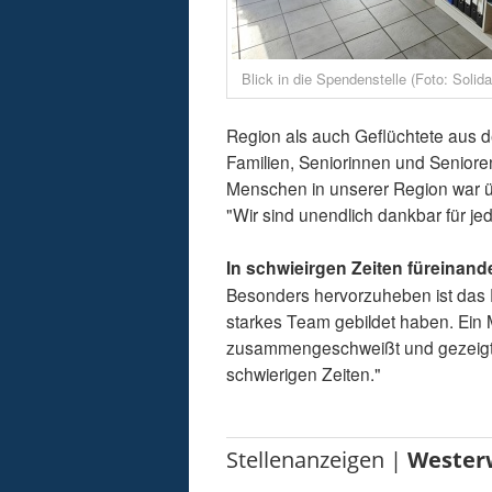
Blick in die Spendenstelle (Foto: Solidar
Region als auch Geflüchtete aus 
Familien, Seniorinnen und Senioren 
Menschen in unserer Region war üb
"Wir sind unendlich dankbar für j
In schwieirgen Zeiten füreinand
Besonders hervorzuheben ist das E
starkes Team gebildet haben. Ein 
zusammengeschweißt und gezeigt, wi
schwierigen Zeiten."
Stellenanzeigen |
Wester