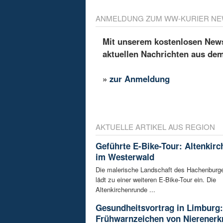
ANMELDUNG ZUM WW-KURIER NE
Mit unserem kostenlosen Newsl
aktuellen Nachrichten aus de
»
zur Anmeldung
AKTUELLE ARTIKEL AUS REGION
Geführte E-Bike-Tour: Altenkir
im Westerwald
Die malerische Landschaft des Hachenburg
lädt zu einer weiteren E-Bike-Tour ein. Die
Altenkirchenrunde ...
Gesundheitsvortrag in Limburg:
Frühwarnzeichen von Nierener