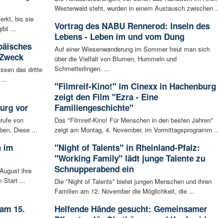
Westerwald steht, wurden in einem Austausch zwischen ..
rkt, bis sie
Vortrag des NABU Rennerod: Inseln des
bt ...
Lebens - Leben im und vom Dung
päisches
Auf einer Wiesenwanderung im Sommer freut man sich
 Zweck
über die Vielfalt von Blumen, Hummeln und
Schmetterlingen. ...
ssen das dritte
...
"Filmreif-Kino!" im Cinexx in Hachenburg
zeigt den Film "Ezra - Eine
urg vor
Familiengeschichte"
rufe von
Das "Filmreif-Kino! Für Menschen in den besten Jahren"
ben. Diese ...
zeigt am Montag, 4. November, im Vormittagsprogramm ..
n im
"Night of Talents" in Rheinland-Pfalz:
"Working Family" lädt junge Talente zu
Schnupperabend ein
August ihre
 Start ...
Die "Night of Talents" bietet jungen Menschen und ihren
Familien am 12. November die Möglichkeit, die ...
 am 15.
Helfende Hände gesucht: Gemeinsamer