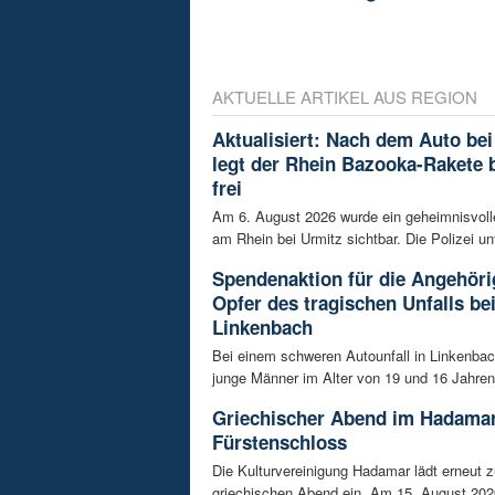
AKTUELLE ARTIKEL AUS REGION
Aktualisiert: Nach dem Auto bei
legt der Rhein Bazooka-Rakete 
frei
Am 6. August 2026 wurde ein geheimnisvol
am Rhein bei Urmitz sichtbar. Die Polizei unt
Spendenaktion für die Angehöri
Opfer des tragischen Unfalls be
Linkenbach
Bei einem schweren Autounfall in Linkenba
junge Männer im Alter von 19 und 16 Jahren
Griechischer Abend im Hadama
Fürstenschloss
Die Kulturvereinigung Hadamar lädt erneut 
griechischen Abend ein. Am 15. August 202