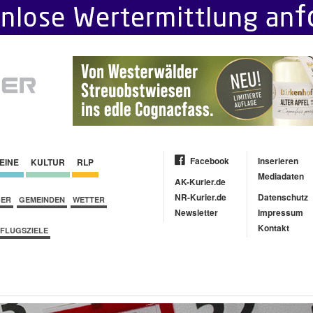
Facebook
Inserieren
EINE
KULTUR
RLP
Mediadaten
AK-Kurier.de
NR-Kurier.de
Datenschutz
BER
GEMEINDEN
WETTER
Newsletter
Impressum
Kontakt
FLUGSZIELE