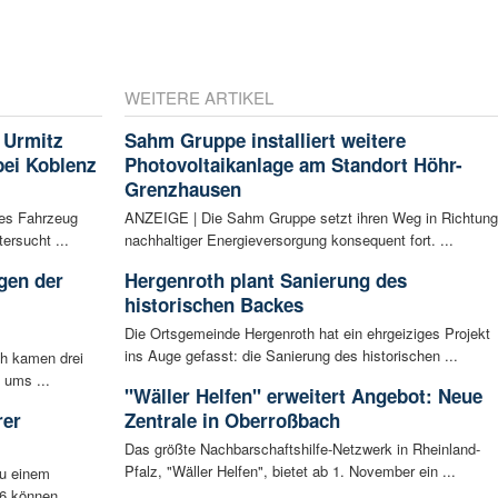
WEITERE ARTIKEL
 Urmitz
Sahm Gruppe installiert weitere
bei Koblenz
Photovoltaikanlage am Standort Höhr-
Grenzhausen
les Fahrzeug
ANZEIGE | Die Sahm Gruppe setzt ihren Weg in Richtung
ersucht ...
nachhaltiger Energieversorgung konsequent fort. ...
gen der
Hergenroth plant Sanierung des
i
historischen Backes
Die Ortsgemeinde Hergenroth hat ein ehrgeiziges Projekt
ins Auge gefasst: die Sanierung des historischen ...
ch kamen drei
 ums ...
"Wäller Helfen" erweitert Angebot: Neue
rer
Zentrale in Oberroßbach
Das größte Nachbarschaftshilfe-Netzwerk in Rheinland-
Pfalz, "Wäller Helfen", bietet ab 1. November ein ...
zu einem
6 können ...