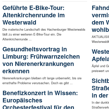
Geführte E-Bike-Tour:
Fahnd
Altenkirchenrunde im
vermi
Westerwald
dem W
wohlb
Die malerische Landschaft des Hachenburger Westerwalds
lädt zu einer weiteren E-Bike-Tour ein. Die
AKTUALISIE
Altenkirchenrunde ...
Westerwaldkr
Gesundheitsvortrag in
Weste
Limburg: Frühwarnzeichen
Apfel
von Nierenerkrankungen
Äpfel und G
erkennen
preiswert un
Nierenerkrankungen bleiben oft lange unbemerkt, bis sie
Sicht
ernsthafte Probleme verursachen. Doch es gibt ...
Straß
Benefizkonzert in Wissen:
in de
Europäisches
In der dunkl
Orchesterfestival für den
Straßenverk