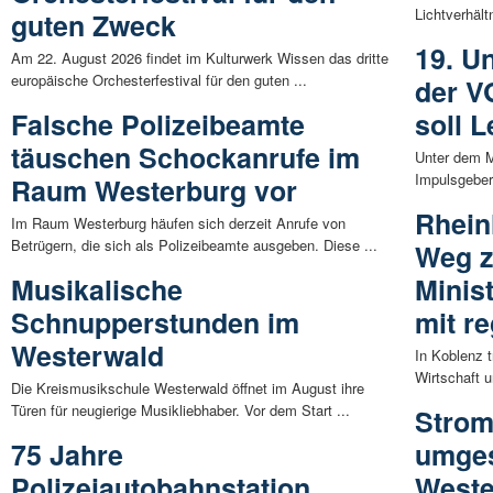
Lichtverhältn
guten Zweck
19. U
Am 22. August 2026 findet im Kulturwerk Wissen das dritte
europäische Orchesterfestival für den guten ...
der V
Falsche Polizeibeamte
soll 
täuschen Schockanrufe im
Unter dem Mo
Impulsgeber 
Raum Westerburg vor
Rhein
Im Raum Westerburg häufen sich derzeit Anrufe von
Betrügern, die sich als Polizeibeamte ausgeben. Diese ...
Weg z
Musikalische
Minist
Schnupperstunden im
mit r
Westerwald
In Koblenz t
Wirtschaft u
Die Kreismusikschule Westerwald öffnet im August ihre
Türen für neugierige Musikliebhaber. Vor dem Start ...
Strom
75 Jahre
umges
Polizeiautobahnstation
Weste