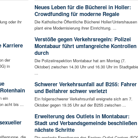
Neues Leben für die Bücherei in Holler:
Crowdfunding für moderne Regale
ung oder ihr
Die Katholische Öffentliche Bücherei Holler/Untershausen
plant eine Modernisierung ihrer Einrichtung. ...
Verstöße gegen Verkehrsregeln: Polizei
 Karriere
Montabaur führt umfangreiche Kontrollen
durch
on der
Die Polizeiinspektion Montabaur hat am Montag (7.
G) in
Oktober) zwischen 14.30 Uhr und 16.30 Uhr im Stadtgebie
...
ue
Schwerer Verkehrsunfall auf B255: Fahrer
 Rotenhain
und Beifahrer schwer verletzt
n ein
Ein folgenschwerer Verkehrsunfall ereignete sich am 7.
n acht bis ...
Oktober gegen 19.35 Uhr auf der B255 zwischen ...
:
Erweiterung des Outlets in Montabaur:
sexueller
Stadt und Verbandsgemeinde beschließen
nächste Schritte
ilfegruppe, die
Die geplante Erweiterung des Factory Outlet Centers (FO