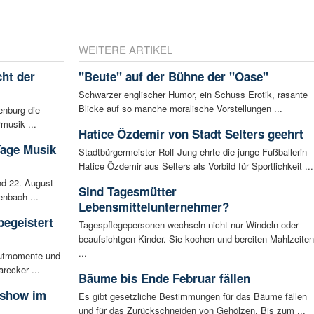
WEITERE ARTIKEL
ht der
"Beute" auf der Bühne der "Oase"
Schwarzer englischer Humor, ein Schuss Erotik, rasante
Blicke auf so manche moralische Vorstellungen ...
enburg die
musik ...
Hatice Özdemir von Stadt Selters geehrt
Tage Musik
Stadtbürgermeister Rolf Jung ehrte die junge Fußballerin
Hatice Özdemir aus Selters als Vorbild für Sportlichkeit ...
d 22. August
Sind Tagesmütter
enbach ...
Lebensmittelunternehmer?
begeistert
Tagespflegepersonen wechseln nicht nur Windeln oder
beaufsichtgen Kinder. Sie kochen und bereiten Mahlzeiten
...
autmomente und
recker ...
Bäume bis Ende Februar fällen
sshow im
Es gibt gesetzliche Bestimmungen für das Bäume fällen
und für das Zurückschneiden von Gehölzen. Bis zum ...