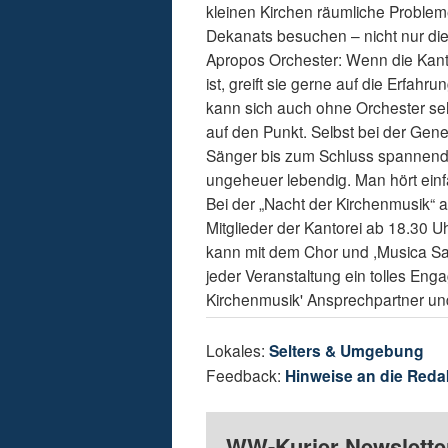
kleinen Kirchen räumliche Proble
Dekanats besuchen – nicht nur die
Apropos Orchester: Wenn die Kant
ist, greift sie gerne auf die Erfah
kann sich auch ohne Orchester seh
auf den Punkt. Selbst bei der Gen
Sänger bis zum Schluss spannend 
ungeheuer lebendig. Man hört einfa
Bei der „Nacht der Kirchenmusik“ a
Mitglieder der Kantorei ab 18.30 Uh
kann mit dem Chor und ,Musica Sacr
jeder Veranstaltung ein tolles En
Kirchenmusik' Ansprechpartner und
Lokales:
Selters & Umgebung
Feedback:
Hinweise an die Reda
WW-Kurier Newsletter