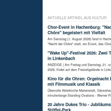
AKTUELLE ARTIKEL AUS KULTUR
Chor-Event in Hachenburg: "Nac
Chöre" begeistert mit Vielfalt
Am Samstag (1. August 2026) fand in Hach
"Nacht der Chöre" statt, ein Event, das Chor
"Wake Up"-Festival 2026: Zwei 
in Linkenbach
ANZEIGE | Am Freitag und Samstag, 21. un
2026, findet auf dem Freizeitgelände in Link
Kino für die Ohren: Orgelnacht 
mit Filmmusik und Klassik
Übervolle Abteikirche Marienstatt, Gänseh
minutenlange Standing Ovations - Werner Pa
20 Jahre Dukes Trio - Jubiläum
Stöffel-Park