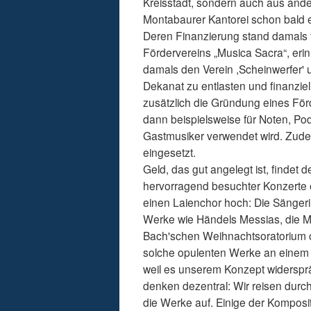
Kreisstadt, sondern auch aus an
Montabaurer Kantorei schon bald 
Deren Finanzierung stand damals fr
Fördervereins „Musica Sacra“, eri
damals den Verein ,Scheinwerfer' 
Dekanat zu entlasten und finanziel
zusätzlich die Gründung eines Förd
dann beispielsweise für Noten, Pod
Gastmusiker verwendet wird. Zu
eingesetzt.
Geld, das gut angelegt ist, findet 
hervorragend besuchter Konzerte e
einen Laienchor hoch: Die Sänger
Werke wie Händels Messias, die 
Bach'schen Weihnachtsoratorium od
solche opulenten Werke an einem St
weil es unserem Konzept widerspräc
denken dezentral: Wir reisen dur
die Werke auf. Einige der Komposit