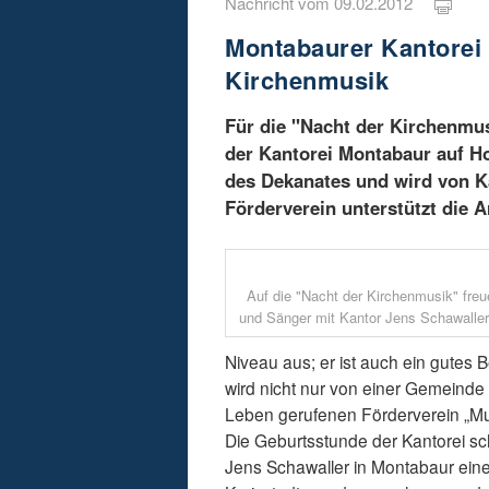
Nachricht vom 09.02.2012
Montabaurer Kantorei f
Kirchenmusik
Für die "Nacht der Kirchenmus
der Kantorei Montabaur auf H
des Dekanates und wird von Ka
Förderverein unterstützt die A
Auf die "Nacht der Kirchenmusik" fre
und Sänger mit Kantor Jens Schawaller
Niveau aus; er ist auch ein gutes 
wird nicht nur von einer Gemeind
Leben gerufenen Förderverein „Musi
Die Geburtsstunde der Kantorei sc
Jens Schawaller in Montabaur eine