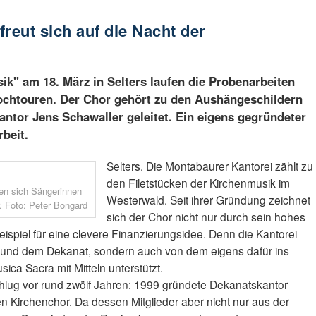
reut sich auf die Nacht der
ik" am 18. März in Selters laufen die Probenarbeiten
ochtouren. Der Chor gehört zu den Aushängeschildern
ntor Jens Schawaller geleitet. Ein eigens gegründeter
rbeit.
Selters. Die Montabaurer Kantorei zählt zu
den Filetstücken der Kirchenmusik im
uen sich Sängerinnen
Westerwald. Seit ihrer Gründung zeichnet
. Foto: Peter Bongard
sich der Chor nicht nur durch sein hohes
Beispiel für eine clevere Finanzierungsidee. Denn die Kantorei
e und dem Dekanat, sondern auch von dem eigens dafür ins
ca Sacra mit Mitteln unterstützt.
hlug vor rund zwölf Jahren: 1999 gründete Dekanatskantor
n Kirchenchor. Da dessen Mitglieder aber nicht nur aus der