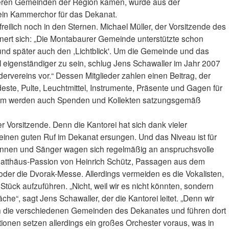
deren Gemeinden der Region kamen, wurde aus der
ein Kammerchor für das Dekanat.
eilich noch in den Sternen. Michael Müller, der Vorsitzende des
nnert sich: „Die Montabaurer Gemeinde unterstützte schon
und später auch den ,Lichtblick'. Um die Gemeinde und das
l eigenständiger zu sein, schlug Jens Schawaller im Jahr 2007
ervereins vor.“ Dessen Mitglieder zahlen einen Beitrag, der
este, Pulte, Leuchtmittel, Instrumente, Präsente und Gagen für
dem werden auch Spenden und Kollekten satzungsgemäß
der Vorsitzende. Denn die Kantorei hat sich dank vieler
inen guten Ruf im Dekanat ersungen. Und das Niveau ist für
innen und Sänger wagen sich regelmäßig an anspruchsvolle
Matthäus-Passion von Heinrich Schütz, Passagen aus dem
er die Dvorak-Messe. Allerdings vermeiden es die Vokalisten,
ück aufzuführen. „Nicht, weil wir es nicht könnten, sondern
he“, sagt Jens Schawaller, der die Kantorei leitet. „Denn wir
ch die verschiedenen Gemeinden des Dekanates und führen dort
ionen setzen allerdings ein großes Orchester voraus, was in