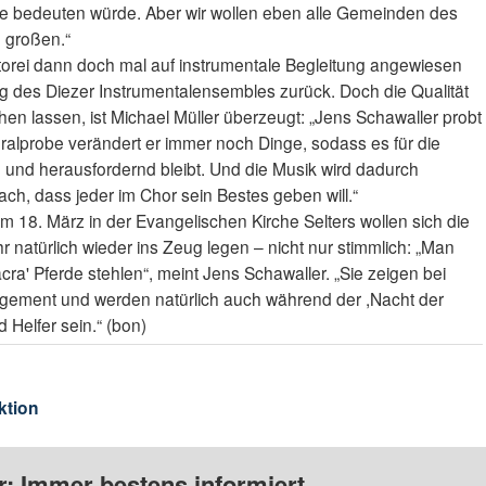
me bedeuten würde. Aber wir wollen eben alle Gemeinden des
 großen.“
orei dann doch mal auf instrumentale Begleitung angewiesen
rung des Diezer Instrumentalensembles zurück. Doch die Qualität
en lassen, ist Michael Müller überzeugt: „Jens Schawaller probt
eralprobe verändert er immer noch Dinge, sodass es für die
und herausfordernd bleibt. Und die Musik wird dadurch
ch, dass jeder im Chor sein Bestes geben will.“
m 18. März in der Evangelischen Kirche Selters wollen sich die
r natürlich wieder ins Zeug legen – nicht nur stimmlich: „Man
a' Pferde stehlen“, meint Jens Schawaller. „Sie zeigen bei
gagement und werden natürlich auch während der ,Nacht der
 Helfer sein.“ (bon)
ktion
: Immer bestens informiert