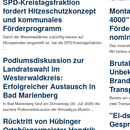
SPD-Kreistagsfraktion
fordert Hitzeschutzkonzept
Monta
und kommunales
4000"
Förderprogramm
Förde
nomin
Damit der Westerwaldkreis zukünftig besser auf
Hitzeperioden eingestellt ist, hat die SPD-Kreistagsfraktion
Das innovat
...
Wir tanken s
Podiumsdiskussion zur
Bruta
Landratswahl im
Unbek
Westerwaldkreis:
Brand
Erfolgreicher Austausch in
Trans
Bad Marienberg
Bereits am 
In Bad Marienberg fand am Donnerstag (30. Juli 2026) die
zwei Transp
sechste Podiumsdiskussion der Ahmadiyya Muslim ...
"El-d
Rücktritt von Hübinger
Gespr
Ortsbürgermeister Hendrik