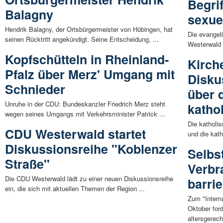
Begri
Balagny
sexuel
Hendrik Balagny, der Ortsbürgermeister von Hübingen, hat
Die evangel
seinen Rücktritt angekündigt. Seine Entscheidung, ...
Westerwald 
Kopfschütteln in Rheinland-
Kirch
Pfalz über Merz' Umgang mit
Disku
Schnieder
über 
Unruhe in der CDU: Bundeskanzler Friedrich Merz steht
katho
wegen seines Umgangs mit Verkehrsminister Patrick ...
Die katholi
CDU Westerwald startet
und die kat
Diskussionsreihe "Koblenzer
Selbs
Straße"
Verbr
Die CDU Westerwald lädt zu einer neuen Diskussionsreihe
barri
ein, die sich mit aktuellen Themen der Region ...
Zum "Intern
Oktober for
altersgerech