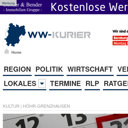
Werbung
Home
REGION
POLITIK
WIRTSCHAFT
VE
LOKALES
TERMINE
RLP
RATGE
KULTUR
|
HÖHR-GRENZHAUSEN