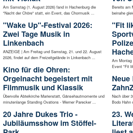
Am Samstag (1. August 2026) fand in Hachenburg die
Bereits am 
"Nacht der Chöre" statt, ein Event, das Chormusik ...
beinahe glei
"Wake Up"-Festival 2026:
"Fit l
Zwei Tage Musik in
Sport
Linkenbach
Poliz
Hach
ANZEIGE | Am Freitag und Samstag, 21. und 22. August
2026, findet auf dem Freizeitgelände in Linkenbach ...
Am Montag (
Event "Fit l
Kino für die Ohren:
Orgelnacht begeistert mit
Neue 
Filmmusik und Klassik
ZahnZ
Übervolle Abteikirche Marienstatt, Gänsehautmomente und
Nach über 30
minutenlange Standing Ovations - Werner Parecker ...
Bodo Hahn d
20 Jahre Dukes Trio -
23. W
Jubiläumsshow im Stöffel-
Liter
Park
liest 