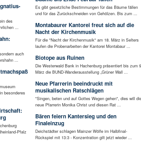
Ignatius-
Es gibt gesetzliche Bestimmungen für das Bäume fällen
und für das Zurückschneiden von Gehölzen. Bis zum ...
ein des
Montabaurer Kantorei freut sich auf die
rlichen ...
Nacht der Kirchenmusik
ahn:
Für die "Nacht der Kirchenmusik" am 18. März in Selters
laufen die Probenarbeiten der Kantorei Montabaur ...
 sondern auch
Biotope aus Ruinen
rshahn ...
Die Westerwald Bank in Hachenburg präsentiert bis zum 9
itmachspaß
März die BUND-Wanderausstellung „Grüner Wall ...
Neue Pfarrerin beeindruckt mit
tsmuseum
musikalischen Ratschlägen
ein besonderes
"Singen, beten und auf Gottes Wegen gehen", dies will di
neue Pfarrerin Monika Christ und diesen Rat ...
irtschaft:
Bären feiern Kantersieg und den
urg
Finaleinzug
achenburg
Deichstädter schlagen Mainzer Wölfe im Halbfinal-
heinland-Pfalz
Rückspiel mit 13:3 - Konzentration gilt jetzt wieder ...