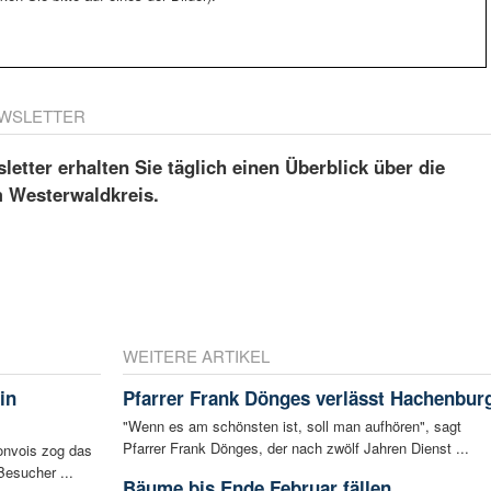
WSLETTER
etter erhalten Sie täglich einen Überblick über die
m Westerwaldkreis.
WEITERE ARTIKEL
in
Pfarrer Frank Dönges verlässt Hachenbur
"Wenn es am schönsten ist, soll man aufhören", sagt
Pfarrer Frank Dönges, der nach zwölf Jahren Dienst ...
konvois zog das
esucher ...
Bäume bis Ende Februar fällen