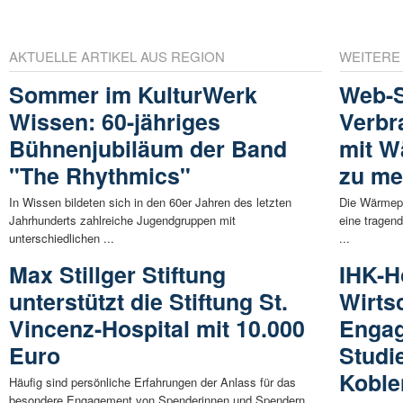
AKTUELLE ARTIKEL AUS REGION
WEITERE
Sommer im KulturWerk
Web-S
Wissen: 60-jähriges
Verbr
Bühnenjubiläum der Band
mit W
"The Rhythmics"
zu m
In Wissen bildeten sich in den 60er Jahren des letzten
Die Wärmepu
Jahrhunderts zahlreiche Jugendgruppen mit
eine tragen
unterschiedlichen ...
...
Max Stillger Stiftung
IHK-H
unterstützt die Stiftung St.
Wirts
Vincenz-Hospital mit 10.000
Enga
Euro
Studi
Koble
Häufig sind persönliche Erfahrungen der Anlass für das
besondere Engagement von Spenderinnen und Spendern.